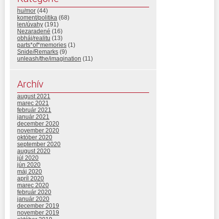
hu/mor
(44)
koment/politika
(68)
len/úvahy
(191)
Nezaradené
(16)
obháj/realitu
(13)
parts*of*memories
(1)
Snide/Remarks
(9)
unleash/the/imagination
(11)
Archív
august 2021
marec 2021
február 2021
január 2021
december 2020
november 2020
október 2020
september 2020
august 2020
júl 2020
jún 2020
máj 2020
apríl 2020
marec 2020
február 2020
január 2020
december 2019
november 2019