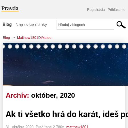
Registrácia
Prihlásenie
Blog
Najnovšie články
Najčítanejšie články
Blog
>
Matthew1801DiMateo
Najkomentovanejšie články
Zoznam blogov
Komerčné blogy
Archív:
október, 2020
Ak ti všetko hrá do karát, ideš p
31. októbra 2020, Prečítané 2 786x,
matthew1801