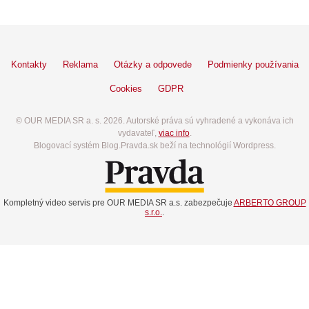
Kontakty
Reklama
Otázky a odpovede
Podmienky používania
Cookies
GDPR
© OUR MEDIA SR a. s. 2026. Autorské práva sú vyhradené a vykonáva ich
vydavateľ,
viac info
.
Blogovací systém Blog.Pravda.sk beží na technológií Wordpress.
Kompletný video servis pre OUR MEDIA SR a.s. zabezpečuje
ARBERTO GROUP
s.r.o.
.