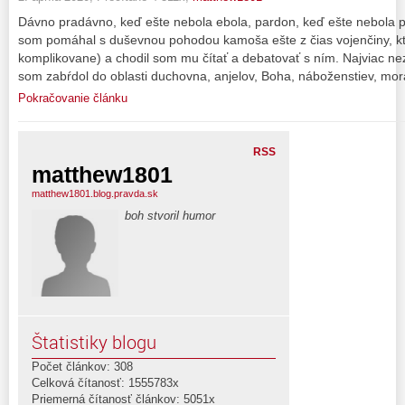
Dávno pradávno, keď ešte nebola ebola, pardon, keď ešte nebola
som pomáhal s duševnou pohodou kamoša ešte z čias vojenčiny, kto
komplikovane) a chodil som mu čítať a debatovať s ním. Najviac ne
som zabŕdol do oblasti duchovna, anjelov, Boha, náboženstiev, mor
Pokračovanie článku
RSS
matthew1801
matthew1801.blog.pravda.sk
boh stvoril humor
Štatistiky blogu
Počet článkov: 308
Celková čítanosť: 1555783x
Priemerná čítanosť článkov: 5051x