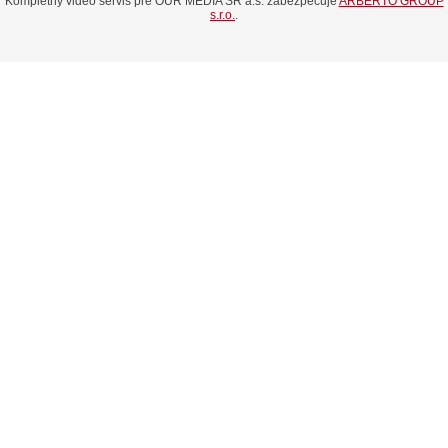
Kompletný video servis pre OUR MEDIA SR a.s. zabezpečuje
ARBERTO GROUP
s.r.o.
.