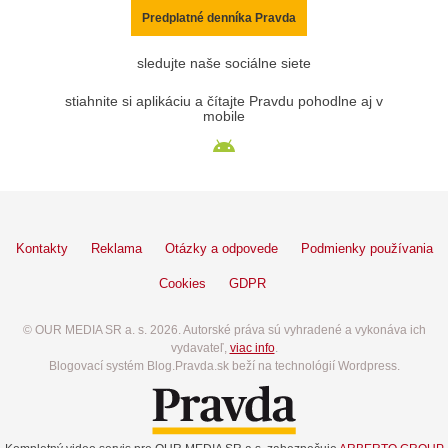
Predplatné denníka Pravda
sledujte naše sociálne siete
stiahnite si aplikáciu a čítajte Pravdu pohodlne aj v
mobile
Kontakty
Reklama
Otázky a odpovede
Podmienky používania
Cookies
GDPR
© OUR MEDIA SR a. s. 2026. Autorské práva sú vyhradené a vykonáva ich
vydavateľ,
viac info
.
Blogovací systém Blog.Pravda.sk beží na technológií Wordpress.