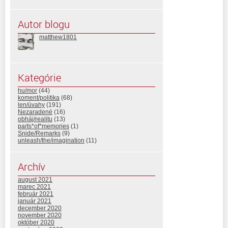
Autor blogu
matthew1801
Kategórie
hu/mor
(44)
koment/politika
(68)
len/úvahy
(191)
Nezaradené
(16)
obháj/realitu
(13)
parts*of*memories
(1)
Snide/Remarks
(9)
unleash/the/imagination
(11)
Archív
august 2021
marec 2021
február 2021
január 2021
december 2020
november 2020
október 2020