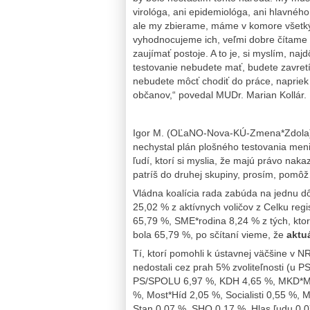
virológa, ani epidemiológa, ani hlavného
ale my zbierame, máme v komore všetký
vyhodnocujeme ich, veľmi dobre čítame 
zaujímať postoje. A to je, si myslím, naj
testovanie nebudete mať, budete zavretí
nebudete môcť chodiť do práce, napriek t
občanov,“ povedal MUDr. Marian Kollár.
Igor M. (OĽaNO-Nova-KÚ-Zmena*Zdola) sa
nechystal plán plošného testovania meni
ľudí, ktorí si myslia, že majú právo naka
patríš do druhej skupiny, prosím, pomô
Vládna koalícia rada zabúda na jednu 
25,02 % z aktívnych voličov z Celku regi
65,79 %, SME*rodina 8,24 % z tých, ktorí
bola 65,79 %, po sčítaní vieme, že
aktu
Tí, ktorí pomohli k ústavnej väčšine v NR
nedostali cez prah 5% zvoliteľnosti (u PS
PS/SPOLU 6,97 %, KDH 4,65 %, MKD*MKS
%, Most*Híd 2,05 %, Socialisti 0,55 %, 
Stan 0,07 %, SHO 0,17 %, Hlas ľudu 0,0