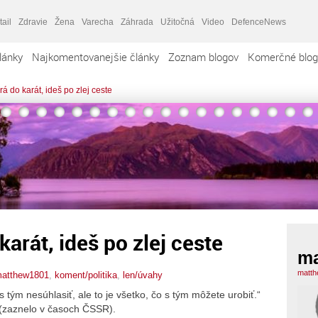
tail
Zdravie
Žena
Varecha
Záhrada
Užitočná
Video
DefenceNews
lánky
Najkomentovanejšie články
Zoznam blogov
Komerčné blog
hrá do karát, ideš po zlej ceste
karát, ideš po zlej ceste
ma
matth
atthew1801
,
koment/politika
,
len/úvahy
 tým nesúhlasiť, ale to je všetko, čo s tým môžete urobiť.“
(zaznelo v časoch ČSSR).