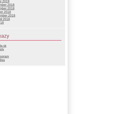
ár 2019
mber 2018
mber 2018
ber 2018
ember 2018
st 2018
018
kazy
da.sk
pty
rogram
téka