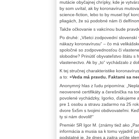
mutácie obyčajnej chrípky, kde je vytvá
by som uvítal, ak by koronavírus mutova
science-fiction, lebo to by musel byť ko
pliagách, že sú podobné nám či delfíno
Takže očkovanie s vakcínou bude pravd
Po druhé: „Všetci zodpovední slovenskí v
nákazy koronavírusu“ – čo má velikášske
spoločné so zodpovednosťou či vlasten
slobodne? Prinútiť obyvateľstvo štátu 
vlastenectvo. Ak by „to“ vychádzalo z
K tej stručnej charakteristike koronaví
a to:
»Veda má pravdu. Faktami sa ned
Anonymný hlas z ľudu pripomína: „Neplat
neoverené certifikáty a čerešnička na t
povolené vychádzky, Igorko, ďakujeme 
pre 1 osobu a stravu zadarmo na 25 rok
dvore 5x5m s tvojimi obdivovateľmi. Keď 
ty si nám dovolil!“
Premiér SR Igor M. (známy tiež ako „Pan
informácia a musia sa k tomu vyjadriť p
podstatné je, že dnes a zajtra určite ident