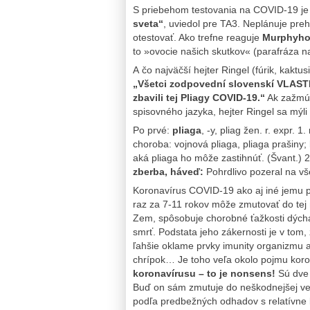
S priebehom testovania na COVID-19 je 
sveta“
, uviedol pre TA3. Neplánuje pre
otestovať. Ako trefne reaguje
Murphyho 
to »ovocie našich skutkov« (parafráza na
A čo najväčší hejter Ringel (fúrik, kaktu
„Všetci zodpovední slovenskí VLAST
zbavili tej Pliagy COVID-19.“
Ak zažmúr
spisovného jazyka, hejter Ringel sa mýli
Po prvé:
pliaga
, -y, pliag žen. r. expr. 
choroba: vojnová pliaga, pliaga prašiny;
aká pliaga ho môže zastihnúť. (Švant.) 2
zberba, háveď:
Pohrdlivo pozeral na vše
Koronavírus COVID-19 ako aj iné jemu
raz za 7-11 rokov môže zmutovať do tej
Zem, spôsobuje chorobné ťažkosti dýcha
smrť. Podstata jeho zákernosti je v tom,
ľahšie oklame prvky imunity organizmu a
chrípok… Je toho veľa okolo pojmu kor
koronavírusu – to je nonsens!
Sú dve 
Buď on sám zmutuje do neškodnejšej verz
podľa predbežných odhadov s relatívne 