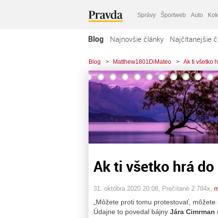
Správy
Športweb
Auto
Kok
Blog
Najnovšie články
Najčítanejšie č
Blog
>
Matthew1801DiMateo
>
Ak ti všetko 
Ak ti všetko hrá do 
31. októbra 2020 20:08
, Prečítané 2 784x,
m
„Môžete proti tomu protestovať, môžete s
Údajne to povedal bájny
Jára Cimrman