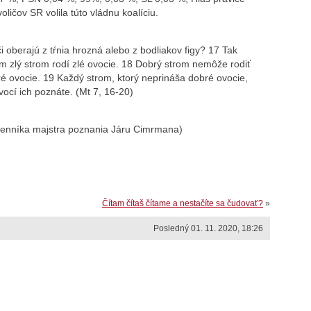
oličov SR volila túto vládnu koalíciu.
i oberajú z tŕnia hrozná alebo z bodliakov figy? 17 Tak
m zlý strom rodí zlé ovocie. 18 Dobrý strom nemôže rodiť
ré ovocie. 19 Každý strom, ktorý neprináša dobré ovocie,
ocí ich poznáte. (Mt 7, 16-20)
 denníka majstra poznania Járu Cimrmana)
Čítam čítaš čítame a nestačíte sa čudovať?
»
Posledný 01. 11. 2020, 18:26