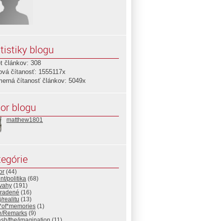
tistiky blogu
t článkov: 308
ová čítanosť: 1555117x
merná čítanosť článkov: 5049x
or blogu
matthew1801
egórie
or
(44)
t/politika
(68)
úvahy
(191)
radené
(16)
/realitu
(13)
s*of*memories
(1)
e/Remarks
(9)
sh/the/imagination
(11)