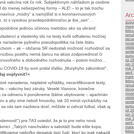
raná vakcína rok čo rok. Subjektívnym náhľadom ja osobne
l do menej nebezpečnej formy – ALE! – to je tak trochu
Arc
ronavírus „múdry“ a namýšľať si o koronavírusových
m, to s vysokou pravdepodobnosťou je iba „sen“…
augu
mare
epodobne jedinou účinnou metódou ako sa ubrániť.
febr
janu
lastenci a vlastenky idú na testy kvôli odhaleniu možnej
dece
 nariadenie pyšného pseudopolitika na čele štátu
nove
októ
ectvom – ak – občania SR nedostali možnosť rozhodnúť sa
sept
s hrozbou postihu nemá šancu na akúsi zodpovednosť či
augu
 dobrovoľného a slobodného rozhodnutia – potom možno…
júl 2
jún 
rusu COVID-19 by som pridal ďalšiu „Murphyho zákonitosť“,
máj 
apríl
aj ovplyvniť!«
mare
febr
né nariadenia, neplatné vyhlášky, necertifikované testy,
janu
orte – vakcíny bez záruky. Veselé Vianoce, konečne
dece
nove
a za odmenu ti ponúkneme štátne ubytovanie – apartmán
októ
ov a aby sme neboli hnusoby, tak 10 minút vychádzky na
sept
sa vás tam nazbiera dosť, môžete si zahrať futbal, však aj
augu
júl 2
jún 
máj 
demovič“) pre TA3 uviedol, že je to pre neho nová
apríl
rávnici. „Takých naschválov a sabotáží bude ešte kopa,
mare
febr
ifikujeme niekoľko desiatok tisíc ľudí, ktorí by inak nakazili