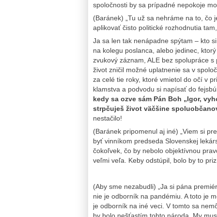
spoločnosti by sa prípadné nepokoje moh
(Baránek) „Tu už sa nehráme na to, čo je
aplikovať čisto politické rozhodnutia tam
Ja sa len tak nenápadne spýtam – kto s
na kolegu poslanca, alebo jedinec, ktor
zvukový záznam, ALE bez spolupráce s 
život zničil možné uplatnenie sa v spolo
za celé tie roky, ktoré vmietol do očí v
klamstva a podvodu si napísať do fejsb
kedy sa ozve sám Pán Boh „Igor, vyhoď
strpčuješ život väčšine spoluobčano
nestačilo!
(Baránek pripomenul aj iné) „Viem si pr
byť vinníkom predseda Slovenskej lekárs
čokoľvek, čo by nebolo objektívnou pra
veľmi veľa. Keby odstúpil, bolo by to pri
(Aby sme nezabudli) „Ja si pána premiér
nie je odborník na pandémiu. A toto je m
je odborník na iné veci. V tomto sa nem
by bolo nešťastím tohto národa. My mus