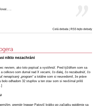
val... ...
Celá debata
|
RSS tejto debaty
logera
si nikto nezachráni
ec neviem, ako toto popísať a vystihnúť. Pred týždňom som sa
a a celkovo som dumal nad X vecami, čo ďalej, čo nezabudnúť, čo
uť nenapísaný „program“ a totálne som si neuvedomil, že práve
bolo odhadom 32 stupňov a ten stav som si nevšímal príliš
.]
u
nemýlim, premiér Ingwarr Patovič krátko po začiatku epidémie sa