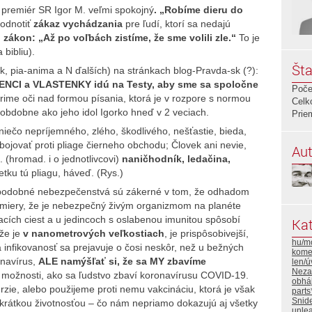
premiér SR Igor M. veľmi spokojný
. „Robíme dieru do
hodnotiť
zákaz vychádzania
pre ľudí, ktorí sa nedajú
zákon: „Až po voľbách zistíme, že sme volili zle.“
To je
 bibliu).
Šta
sik, pia-anima a N ďalších) na stránkach blog-Pravda-sk (?):
ENCI a VLASTENKY idú na Testy, aby sme sa spoločne
Poče
ime oči nad formou písania, ktorá je v rozpore s normou
Celk
 obdobne ako jeho idol Igorko hneď v 2 veciach.
Prie
1. niečo nepríjemného, zlého, škodlivého, nešťastie, bieda,
 bojovať proti pliage čierneho obchodu; Človek ani nevie,
Aut
. (hromad. i o jednotlivcovi)
naničhodník, ledačina,
tku tú pliagu, háveď. (Rys.)
 podobné nebezpečenstvá sú zákerné v tom, že odhadom
 miery, že je nebezpečný živým organizmom na planéte
cích ciest a u jedincoch s oslabenou imunitou spôsobí
Kat
 že je
v nanometrových veľkostiach
, je prispôsobivejší,
hu/m
 infikovanosť sa prejavuje o čosi neskôr, než u bežných
komen
onavírus,
ALE namýšľať si, že sa MY zbavíme
len/
Neza
možnosti, ako sa ľudstvo zbaví koronavírusu COVID-19.
obháj
ie, alebo použijeme proti nemu vakcináciu, ktorá je však
part
Snid
krátkou životnosťou – čo nám nepriamo dokazujú aj všetky
unlea