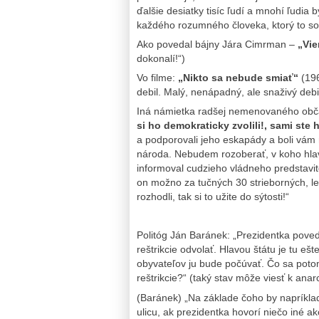
ďalšie desiatky tisíc ľudí a mnohí ľudia b
každého rozumného človeka, ktorý to so
Ako povedal bájny Jára Cimrman –
„Vie
dokonalí!“)
Vo filme:
„Nikto sa nebude smiať“
(196
debil. Malý, nenápadný, ale snaživý debil
Iná námietka radšej nemenovaného obča
si ho demokraticky zvolili!, sami ste
a podporovali jeho eskapády a boli vám m
národa. Nebudem rozoberať, v koho hlave
informoval cudzieho vládneho predstavit
on možno za tučných 30 strieborných, le
rozhodli, tak si to užite do sýtosti!“
Politóg Ján Baránek: „Prezidentka poved
reštrikcie odvolať. Hlavou štátu je tu ešt
obyvateľov ju bude počúvať. Čo sa poto
reštrikcie?“ (taký stav môže viesť k anarc
(Baránek) „Na základe čoho by napríkla
ulicu, ak prezidentka hovorí niečo iné 