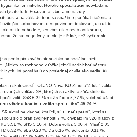
 hygienika, ani nikoho, ktorého špeciálizáciu neovládam,
ch týchto ľudí. Počúvame, zbierame názory,
situáciu a na základe toho sa snažíme ponúkať riešenia a
dôležitejšie. Lebo hovoriť o nepovinnom testovaní, ale ak to
, ale ani to nebudete, len vám nikto nedá ani korunu,
omu, že ste negatívny, to nie je nič iné, než vydieranie
 podľa piatkového stanoviska na sociálnej sieti
ť. „Niekto sa rozhodne v ťažkej chvíli nadbiehať názoru
ziť iných, iní pomáhajú do poslednej chvíle ako vedia. Ak
ž…“
dôležitú skutočnosť: „OĽaNO-Nova-KÚ-Zmena*Zdola“ volilo
strovaných voličov SR, ktorých sa aktívne zúčastnilo iba
 prišli voliť, SaS 6,22 % a »Za ľudí« 5,77 %, volebná účasť
álnu vládnu koalíciu volilo spolu „iba“
45,24 %.
 SR aktuálne vládnej koalícii, sú tí „neúspešní“, ktorí sa
/spolu šlo o prah zvoliteľnosti 7 %, chýbalo im 926 hlasov!):
 3,91 %, SNS 3,16 %, Dobrá voľba 3,06 %, Vlasť 2,93
MTD 0,32 %, SĽS 0,28 %, DS 0,15 %, Solidarita 0,11 %,
7 %, PSN 0,04 %, 99%, 0,03 %, SL 0,03 %, Hlas pravice