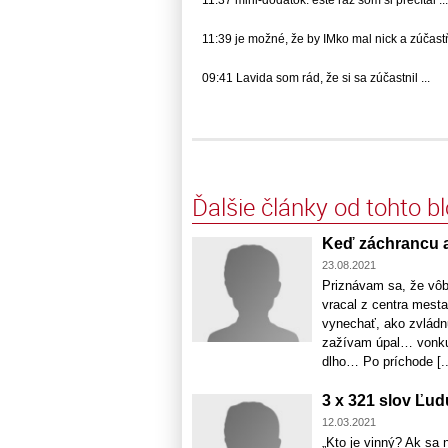
11:39 je možné, že by IMko mal nick a zúčastňo
09:41 Lavida som rád, že si sa zúčastnil ...
Ďalšie články od tohto b
Keď záchrancu a
23.08.2021
Priznávam sa, že vôb
vracal z centra mest
vynechať, ako zvládn
zažívam úpal… vonku 
dlho… Po príchode [..
3 x 321 slov Ľud
12.03.2021
„Kto je vinný? Ak sa 