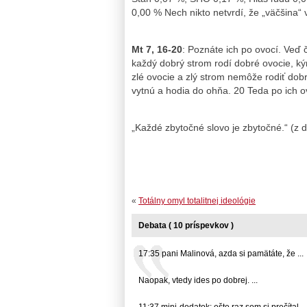
0,00 % Nech nikto netvrdí, že „väčšina“ v
Mt 7, 16-20
: Poznáte ich po ovocí. Veď č
každý dobrý strom rodí dobré ovocie, ký
zlé ovocie a zlý strom nemôže rodiť dob
vytnú a hodia do ohňa. 20 Teda po ich ov
„Každé zbytočné slovo je zbytočné.“ (z
«
Totálny omyl totalitnej ideológie
Debata ( 10 príspevkov )
17:35 pani Malinová, azda si pamätáte, že ...
Naopak, vtedy ides po dobrej. ...
11:37 mini-dodatok: ešte raz som si prečítal ...