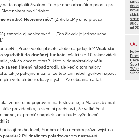
janu
y na to doplatili životom. Toto je dnes absolútna priorita pre
dece
nove
 Slovenskom myslí dobre.“
októ
me všetko: Nevieme nič.“
(Z diela „My sme predsa
sept
augu
júl 2
5) zaznelo aj nasledovné – „Ten človek je jednoducho
.“
Od
na SR: „Prečo všetci plačete alebo sa jedujete?
Však ste
Fotky
 ho vyzdvihli do dnešnej funkcie
, všetci ste 10 rokov videli
Prav
Rece
ilé, tak čo chcete teraz? Užite si demokraticky vôľu
Šport
 sa ten šialený nápad zrodil, ale keď o tom najprv
TV p
eľa, tak je pokojne možné, že toto ani nebol Igorkov nápad,
Vino
n plní vôľu alebo rozkazy iných… Ale občania sa tak
ala, že nie sme pripravení na testovanie, a Matovič by mal
e stále prezidentka, a viem si predstaviť, že veľká časť
m stane, ak premiér napriek tomu bude vyžadovať
hii?)
d policajt rozhodoval, či mám alebo nemám právo vyjsť na
ako premiér? Pri dnešnom polarizovanom nastavení