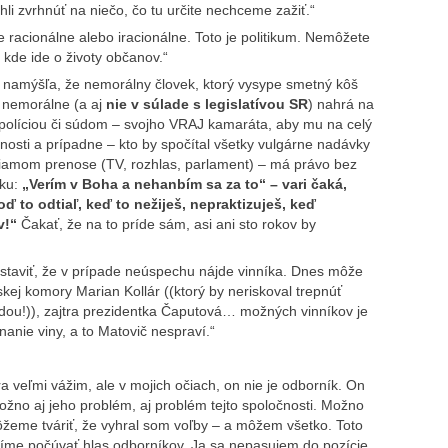
li zvrhnúť na niečo, čo tu určite nechceme zažiť.“
 racionálne alebo iracionálne. Toto je politikum. Nemôžete
, kde ide o životy občanov.“
i namýšľa, že nemorálny človek, ktorý vysype smetný kôš
ý nemorálne (a aj
nie v súlade s legislatívou SR
) nahrá na
políciou či súdom – svojho VRAJ kamaráta, aby mu na celý
čnosti a prípadne – kto by spočítal všetky vulgárne nadávky
 priamom prenose (TV, rozhlas, parlament) – má právo bez
úku:
„Verím v Boha a nehanbím sa za to“ – vari čaká,
 to odtiaľ, keď to nežiješ, nepraktizuješ, keď
v!“
Čakať, že na to príde sám, asi ani sto rokov by
estaviť, že v prípade neúspechu nájde vinníka. Dnes môže
kej komory Marian Kollár ((ktorý by neriskoval trepnúť
vdou!)), zajtra prezidentka Čaputová… možných vinníkov je
znanie viny, a to Matovič nespraví.“
a veľmi vážim, ale v mojich očiach, on nie je odborník. On
ožno aj jeho problém, aj problém tejto spoločnosti. Možno
ôžeme tváriť, že vyhral som voľby – a môžem všetko. Toto
íme počúvať hlas odborníkov. Ja sa nepasujem do pozície