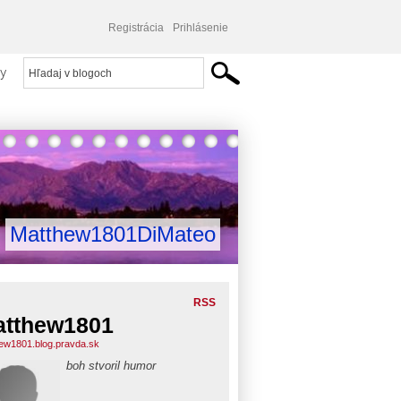
Registrácia
Prihlásenie
y
Matthew1801DiMateo
RSS
tthew1801
ew1801.blog.pravda.sk
boh stvoril humor