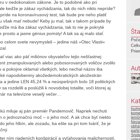
eru v nedokonalom zákone. Je to podobné ako pri
le keďže je zákaz vychádzania, tak do nich nikto nepríde?
epríde na koronavírusový test, tak bude pre neho platiť
u však mať nebude! Keby ju mal, tak v takom prípade by
ďže má iba zákaz vychádzania, tak to nie je pokryté
Šta
e prosto a jasne génius pomsty! A tak sa aj malo stať.
Poče
po celom svete nevymysleli – jedine náš »Otec Vlasti«
Celk
zal.
Prie
viac ako päť miliónov obyvateľov tejto nešťastnej
cent zmanipulovaných alebo pobosorovaných voličov zvolilo
Aut
u a pokojne oklamal všetkých, lebo nechal názov iba
zitické napodobeniny akožedemokratických akožestrán
iba a jedine LEN 45,24 % a neúspešných bolo 18 politických
sa rozdelili a poslúžili k novodobej totalite, voči ktorej aj
nár na televízne veselý večer…
Kat
hu/m
 akú miluje aj pán premiér Pandemovič. Napriek nechuti
komen
jom o jednoznačnú moč – o jeho moč. A ak chce byť niekto
len/
Neza
 jeho hlbín, ale zozadu, ba ešte sa pri tom tváriť, že je
obháj
čný.
part
Snid
er ním riadených konšpirácií a vyťahovania malicherností,
unlea