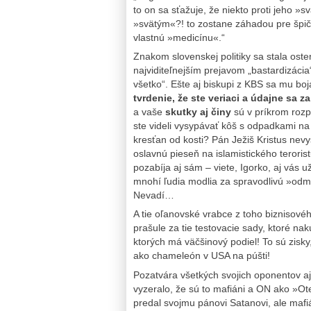
to on sa sťažuje, že niekto proti jeho »
»svätým«?! to zostane záhadou pre špičk
vlastnú »medicínu«.“
Znakom slovenskej politiky sa stala osten
najviditeľnejším prejavom „bastardizác
všetko“. Ešte aj biskupi z KBS sa mu bo
tvrdenie, že ste veriaci a údajne sa z
a vaše
skutky aj činy
sú v príkrom rozp
ste videli vysypávať kôš s odpadkami na
kresťan od kosti? Pán Ježiš Kristus nev
oslavnú pieseň na islamistického terori
pozabíja aj sám – viete, Igorko, aj vás
mnohí ľudia modlia za spravodlivú »odme
Nevadí…
A tie oľanovské vrabce z toho biznisového
prašule za tie testovacie sady, ktoré nak
ktorých má väčšinový podiel! To sú zisky
ako chameleón v USA na púšti!
Pozatvára všetkých svojich oponentov aj
vyzeralo, že sú to mafiáni a ON ako »Ot
predal svojmu pánovi Satanovi, ale mafi