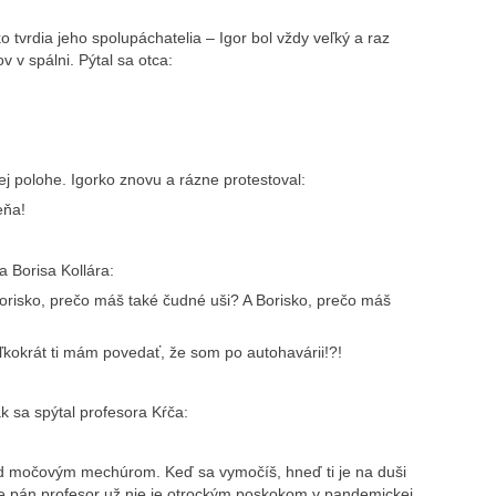
o tvrdia jeho spolupáchatelia – Igor bol vždy veľký a raz
v v spálni. Pýtal sa otca:
nej polohe. Igorko znovu a rázne protestoval:
eňa!
a Borisa Kollára:
orisko, prečo máš také čudné uši? A Borisko, prečo máš
ľkokrát ti mám povedať, že som po autohavárii!?!
ak sa spýtal profesora Kŕča:
pod močovým mechúrom. Keď sa vymočíš, hneď ti je na duši
, že pán profesor už nie je otrockým poskokom v pandemickej