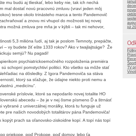
janu
te mu budú aj tlieskať, lebo keby nie, tak ich nechá
dece
om mal dostať novú pracovnú zmluvu (vraví jeden môj
nove
okov) tesne okolo trinásteho marca a tento Pandemovič
októ
sept
zachraňovať a znovu mi vhupol do možnosti tej novej
augu
ntra možná zmluva pre mňa je v kýbli – tak mi nehovor,
júl 2
šnosti 5,3 milióna ľudí, aj tak je poslom Temnoty, prepáčte,
Od
 – vy budete žiť ešte 1333 rokov? Ako v twajlajtságe? Že
Fotky
váckuju semjú? Nu pagadi!
Prav
Rece
pierikom psychiatrickoemočného rozpoloženia premiéra
Šport
ú schopní pomstychtiví politici. Kto všetko sa môže stať
TV p
Vino
 Nehľadiac na dôsledky. Z Igora Pandemoviča sa stáva
erností, ktorý sa sťažuje, že údajne niekto proti nemu a
 vlastnú „medicínu“.
lovenské príslovie, ktoré sa nepodarilo novej totalite HO
 slovenskú abecedu – že je v nej ôsme písmeno Ď a štrnásť
i vybrané z univerzálnej morálky, ktorá tu funguje už
svete pre našich novodobých totalitárov pána Pandemoviča!
kopýt prach sa oľanovsko-ziskoidne kopí. A topí nás topí
 po priekope, poď Prokope, poď domov, lebo ťa