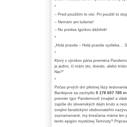
*
– Pred použitím to visí. Pri použití to sto
– Nemám ani tušenie!
– No predsa Igorkov dáždnik!
*
„Holá pravda – Holá pravda vyzlieka… S
*
Ktorý z výrokov pána premiéra Pandemo
je jedno, či mám sto, dvesto, alebo trist
Nie?“
*
Počas prvých dní pilotnej fázy testova
Bardejove sa zachytilo
5 178 657 785 i
premiér Igor Pandemovič (majiteľ a vl
zapíše do slovenských dejín kruto a nez
svojimi fanatickými obdivovateľmi nazýv
zaznamenané, my kresťania máme len jed
tento epigón mystickej Temnoty? Priprav