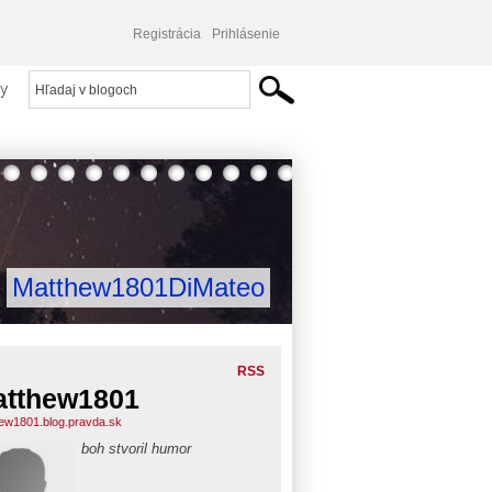
Registrácia
Prihlásenie
y
Matthew1801DiMateo
RSS
tthew1801
ew1801.blog.pravda.sk
boh stvoril humor