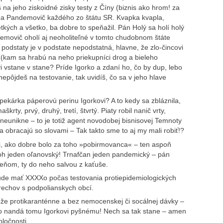
a jeho ziskoidné zisky testy z Číny (biznis ako hrom! za
íča a Pandemovič každého zo štátu SR. Kvapka kvapla,
kých a všetko, ba dobre to speňažil. Pán Holý sa holí holý
ndemovič oholí aj neoholiteľné v tomto chudobnom štáte
podstaty je v podstate nepodstatná, hlavne, že zlo-čincovi
a (kam sa hrabú na neho priekupníci drog a bieleho
 vstane v stane? Príde Igorko a zdaní ho, čo by dup, lebo
 nepôjdeš na testovanie, tak uvidíš, čo sa v jeho hlave
pekárka páperovú perinu Igorkovi? A to kedy sa zbláznila,
aškrty, prvý, druhý, tretí, štvrtý. Piaty robil nanič vrty,
o neunikne – to je totiž agent novodobej bisnisovej Temnoty
a obracajú so slovami – Tak takto sme to aj my mali robiť!?
si, ako dobre bolo za toho »pobirmovanca« – ten aspoň
oh jeden oľanovský! Trnafčan jeden pandemický – pán
meňom, ty do neho salvou z kaťuše.
de mať XXXXo počas testovania protiepidemiologických
 orechov s podpolianskych obcí.
ože protikaranténne a bez nemocenskej či socálnej dávky –
 to nandá tomu Igorkovi pyšnému! Nech sa tak stane – amen
ločnosti.