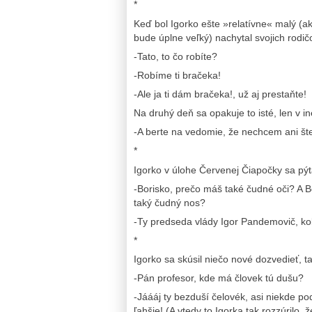
*
Keď bol Igorko ešte »relatívne« malý (ak
bude úplne veľký) nachytal svojich rodičo
-Tato, to čo robíte?
-Robíme ti bračeka!
-Ale ja ti dám bračeka!, už aj prestaňte!
Na druhý deň sa opakuje to isté, len v i
-A berte na vedomie, že nechcem ani št
*
Igorko v úlohe Červenej Čiapočky sa pýt
-Borisko, prečo máš také čudné oči? A B
taký čudný nos?
-Ty predseda vlády Igor Pandemovič, ko
*
Igorko sa skúsil niečo nové dozvedieť, t
-Pán profesor, kde má človek tú dušu?
-Jáááj ty bezduší čelovék, asi niekde 
ľahšie! (A vtedy to Igorka tak rozzúrilo