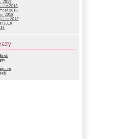
ár 2019
mber 2018
mber 2018
ber 2018
ember 2018
st 2018
018
kazy
da.sk
pty
rogram
téka