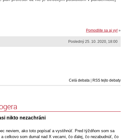
Pomodlite sa aj vy!
»
Posledný 25. 10. 2020, 18:00
Celá debata
|
RSS tejto debaty
logera
si nikto nezachráni
ec neviem, ako toto popísať a vystihnúť. Pred týždňom som sa
a a celkovo som dumal nad X vecami, čo ďalej, čo nezabudnúť, čo