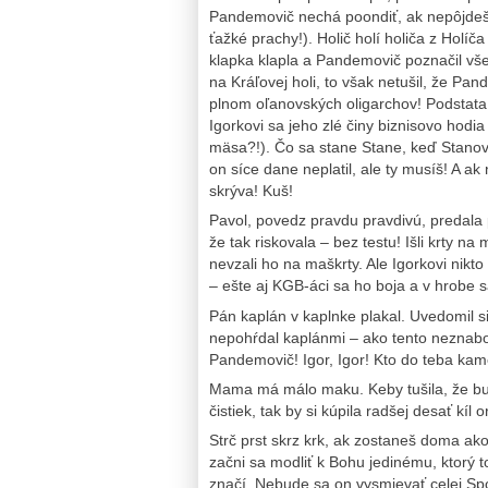
Pandemovič nechá poondiť, ak nepôjdeš n
ťažké prachy!). Holič holí holiča z Hol
klapka klapla a Pandemovič poznačil všet
na Kráľovej holi, to však netušil, že Pa
plnom oľanovských oligarchov! Podstata 
Igorkovi sa jeho zlé činy biznisovo hodi
mäsa?!). Čo sa stane Stane, keď Stanovi
on síce dane neplatil, ale ty musíš! A ak
skrýva! Kuš!
Pavol, povedz pravdu pravdivú, predala 
že tak riskovala – bez testu! Išli krty na m
nevzali ho na maškrty. Ale Igorkovi nikt
– ešte aj KGB-áci sa ho boja a v hrobe s
Pán kaplán v kaplnke plakal. Uvedomil 
nepohŕdal kaplánmi – ako tento neznab
Pandemovič! Igor, Igor! Kto do teba ka
Mama má málo maku. Keby tušila, že bu
čistiek, tak by si kúpila radšej desať kíl
Strč prst skrz krk, ak zostaneš doma ak
začni sa modliť k Bohu jedinému, ktorý
značí. Nebude sa on vysmievať celej Spo