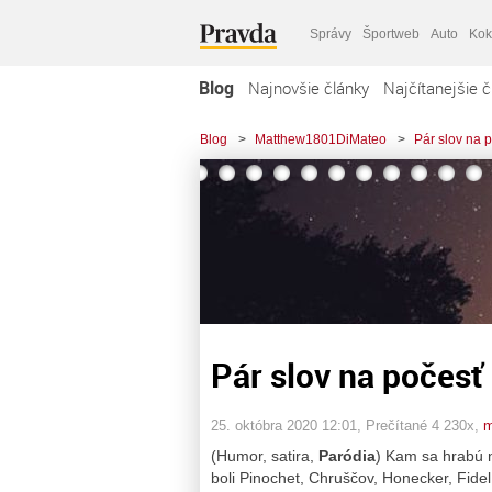
Správy
Športweb
Auto
Kok
Blog
Najnovšie články
Najčítanejšie č
Blog
>
Matthew1801DiMateo
>
Pár slov na p
Pár slov na počesť 
25. októbra 2020 12:01
, Prečítané 4 230x,
m
(Humor, satira,
Paródia
) Kam sa hrabú
boli Pinochet, Chruščov, Honecker, Fidel