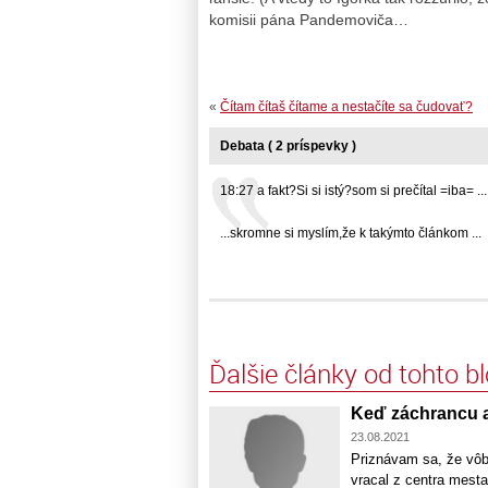
komisii pána Pandemoviča…
«
Čítam čítaš čítame a nestačíte sa čudovať?
Debata ( 2 príspevky )
18:27 a fakt?Si si istý?som si prečítal =iba= ...
...skromne si myslím,že k takýmto článkom ...
Ďalšie články od tohto b
Keď záchrancu a
23.08.2021
Priznávam sa, že vôb
vracal z centra mest