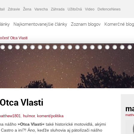
tail
Zdravie
Žena
Varecha
Záhrada
Užitočná
Video
DefenceNews
lánky
Najkomentovanejšie články
Zoznam blogov
Komerčné blog
očesť Otca Vlasti
Otca Vlasti
ma
matth
atthew1801
,
hu/mor
,
koment/politika
 na nášho
»Otca Vlasti«
také historické motovidlá, akými
 Castro a iní?! Áno, keďže sluhovia aj pätolízači nášho