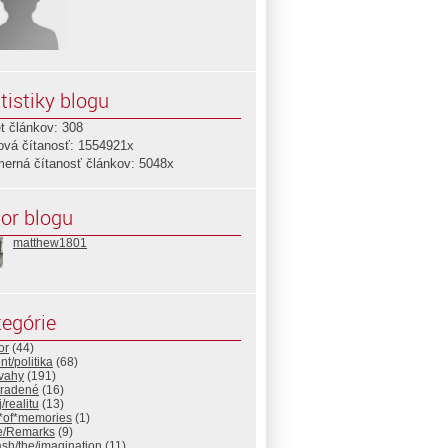
tistiky blogu
t článkov: 308
ová čítanosť: 1554921x
merná čítanosť článkov: 5048x
or blogu
matthew1801
egórie
or
(44)
t/politika
(68)
úvahy
(191)
radené
(16)
/realitu
(13)
s*of*memories
(1)
e/Remarks
(9)
sh/the/imagination
(11)