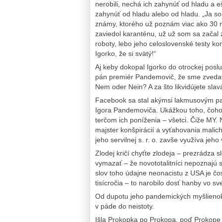
nerobili, nechá ich zahynúť od hladu a eš
zahynúť od hladu alebo od hladu. „Ja s
známy, ktorého už poznám viac ako 30 r
zaviedol karanténu, už už som sa začal 
roboty, lebo jeho celoslovenské testy ko
Igorko, že si svätý!“
Aj keby dokopal Igorko do otrockej poslu
pán premiér Pandemovič, že sme zvedaví
Nem oder Nein? A za što likvidújete sla
Facebook sa stal akýmsi lakmusovým pa
Igora Pandemoviča. Ukážkou toho, čoho s
terčom ich poníženia – všetci. Čiže MY.
majster konšpirácií a vyťahovania malich
jeho servilnej s. r. o. zavše využíva jeho
Zlodej kričí chyťte zlodeja – prezrádza s
vymazať – že novototalitníci nepoznajú
slov toho údajne neonacistu z USA je čos
tisícročia – to narobilo dosť hanby vo 
Od dupotu jeho pandemických myšlienok 
v páde do neistoty.
Išla Prokopka po Prokopa, poď Prokope