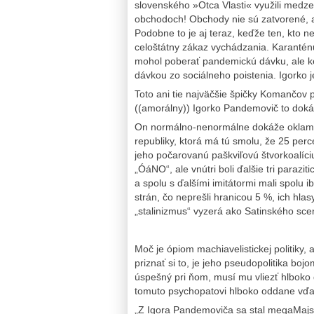
slovenského »Otca Vlasti« využili medz
obchodoch! Obchody nie sú zatvorené, a
Podobne to je aj teraz, keďže ten, kto n
celoštátny zákaz vychádzania. Karantén
mohol poberať pandemickú dávku, ale ke
dávkou zo sociálneho poistenia. Igorko j
Toto ani tie najväčšie špičky Komančov 
((amorálny)) Igorko Pandemovič to doká
On normálno-nenormálne dokáže oklamať 
republiky, ktorá má tú smolu, že 25 per
jeho počarovanú paškviľovú štvorkoalíci
„ÓáNO“, ale vnútri boli ďalšie tri para
a spolu s ďalšími imitátormi mali spolu 
strán, čo neprešli hranicou 5 %, ich hlasy 
„stalinizmus“ vyzerá ako Satinského sce
Moč je ópiom machiavelistickej politiky,
priznať si to, je jeho pseudopolitika bo
úspešný pri ňom, musí mu vliezť hlboko do
tomuto psychopatovi hlboko oddane vďa
„Z Igora Pandemoviča sa stal megaMajst