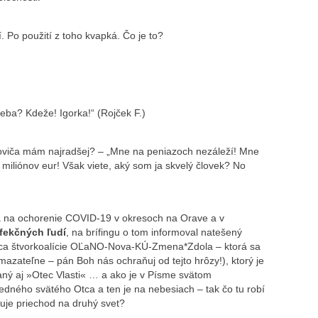
jí. Po použití z toho kvapká. Čo je to?
eba? Kdeže! Igorka!“ (Rojček F.)
viča mám najradšej? – „Mne na peniazoch nezáleží! Mne
o miliónov eur! Však viete, aký som ja skvelý človek? No
nia na ochorenie COVID-19 v okresoch na Orave a v
nfekčných ľudí
, na brífingu o tom informoval natešený
ádca štvorkoalície OĽaNO-Nova-KÚ-Zmena*Zdola – ktorá sa
mazateľne – pán Boh nás ochraňuj od tejto hrôzy!), ktorý je
aný aj »Otec Vlasti« … a ako je v Písme svätom
ného svätého Otca a ten je na nebesiach – tak čo tu robí
uje priechod na druhý svet?