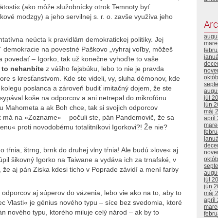
svätosti« (ako môže služobnícky otrok Temnoty byť
ové modzgy) a jeho servilnej s. r. o. zavše využíva jeho
Arc
augu
tatívna neúcta k pravidlám demokratickej politiky. Jej
mare
ia“ demokracie na povestné Paškovo „vyhraj voľby, môžeš
febr
janu
ja povedať – Igorko, tak už konečne vyhoďte to vaše
dece
a to nehanbíte
z vášho fejsbúku, lebo to nie je pravda
nove
októ
ore s kresťanstvom. Kde ste videli, vy, sluha démonov, kde
sept
 kolegu poslanca a zároveň budiť imitačný dojem, že ste
augu
ysypával koše na odporcov a ani netrepal do mikrofónu
júl 2
jún 
stu Mahometa a ak Boh chce, tak si svojich odporcov
máj 
 už má na »Zozname« – počuli ste, pán Pandemovič, že sa
apríl
mare
nu« proti novodobému totalitníkovi Igorkovi?! Že nie?
febr
janu
dece
 tŕnia, štrng, brnk do druhej vlny tŕnia! Ale budú »love« aj
nove
októ
úpil šikovný Igorko na Taiwane a vydáva ich za trnafské, v
sept
, že aj pán Ziska kdesi ticho v Poprade závidí a mení farby
augu
júl 2
jún 
 odporcov aj súperov do väzenia, lebo vie ako na to, aby to
máj 
apríl
ec Vlasti« je génius nového typu – síce bez svedomia, ktoré
mare
án nového typu, ktorého miluje celý národ – ak by to
febr