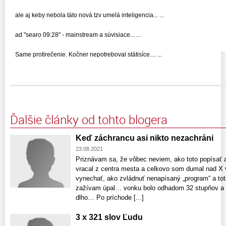
ale aj keby nebola táto nová tzv umelá inteligencia... ...
ad "searo 09:28" - mainstream a súvisiace... ...
Same protirečenie. Kočner nepotreboval státisíce.... ...
Ďalšie články od tohto blogera
Keď záchrancu asi nikto nezachráni
23.08.2021
Priznávam sa, že vôbec neviem, ako toto popísať 
vracal z centra mesta a celkovo som dumal nad X 
vynechať, ako zvládnuť nenapísaný „program“ a tot
zažívam úpal… vonku bolo odhadom 32 stupňov a te
dlho… Po príchode [...]
3 x 321 slov Ľudu