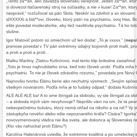
„Tento za**an, ako zavádza slovenskú verejnosť. Jeden za**an, kto
si doviezol tlačiarenský stroj na súčiastky, a nie v kuse! Za**an, ktor
nespravil,“ rozčuľoval sa pán Slota. Neskôr sa zdvihol a so slovami
idXXXXXi a blá**ovi, človeku, ktorý patrí na psychiatriu, svoj hlas,
ešte povedal moderátorke, aby tiež navštívila psychiatriu. Tá ho tot
slušne.
Igor Matovič potom so smiechom už len dodal: „To je xxxxx.” (
nepu
prenose povedal v TV pán extrémny údajný bojovník proti mafii, prot
a proti a proti a proti…
Matku Martiny, Zlaticu Kušnírovú, mal tento klip bolestne zasiahnuť
„Toto je hnus najhrubšieho zrna, keď toto človek urobí. Podľa mňa h
psychiatriu. To nie je človek zdravého rozumu,” povedala pre Nový 
Najnovšiu tvorbu Elánu berie ako nechutný výsmech. „Svojím spôs
všetkým novinárom. Podľa mňa je to ľudský odpad,“ dodala Kušníro
ALE ALE ALE ba! A to sme štrngali za slobodu, vy ste štrngali za slo
– a sloboda iných vám nevyhovuje? Neprišlo vám na um, že tá pesn
nebezpečnému bulváru, ktorý nemá ohľad na nikoho a na nič? Vy ste
zástupkyňa nového alebo ešte nepoznaného kráľa? Cisára? Igorka?
novovymenovaný vládca nie iba sveta, ale dokonca aj Slovenskej re
(Kto vás nahuckal proti Elánu?)
Karolína Halenárová uviedla, že extrémne kvalitná a po umeleckej 