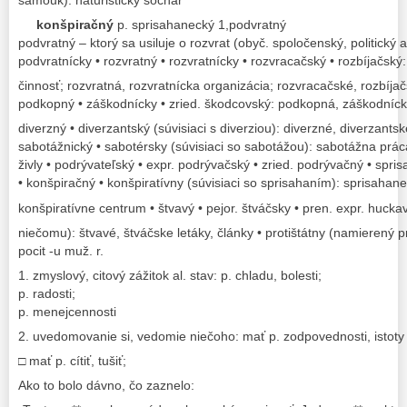
samouk): náturistický sochár
konšpiračný
p. sprisahanecký 1,podvratný
podvratný – ktorý sa usiluje o rozvrat (obyč. spoločenský, politický a
podvratnícky • rozvratný • rozvratnícky • rozvracačský • rozbíjačský
činnosť; rozvratná, rozvratnícka organizácia; rozvracačské, rozbíjačs
podkopný • záškodnícky • zried. škodcovský: podkopná, záškodníck
diverzný • diverzantský (súvisiaci s diverziou): diverzné, diverzants
sabotážnický • sabotérsky (súvisiaci so sabotážou): sabotážna prác
živly • podrývateľský • expr. podrývačský • zried. podrývačný • spri
• konšpiračný • konšpiratívny (súvisiaci so sprisahaním): sprisahan
konšpiratívne centrum • štvavý • pejor. štváčsky • pren. expr. huckav
niečomu): štvavé, štváčske letáky, články • protištátny (namierený pro
pocit -u muž. r.
1. zmyslový, citový zážitok al. stav: p. chladu, bolesti;
p. radosti;
p. menejcennosti
2. uvedomovanie si, vedomie niečoho: mať p. zodpovednosti, istoty
□ mať p. cítiť, tušiť;
Ako to bolo dávno, čo zaznelo: