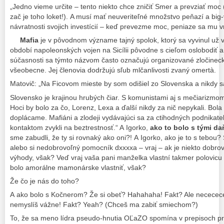
„Jedno vieme určite – tento niekto chce zničiť Smer a prevziať m
zač je toho loket!). A musí mať neuveriteľné množstvo peňazí a big
návratnosti svojich investícií – keď prevezme moc, peniaze sa mu vr
Mafia
je v pôvodnom význame tajný spolok, ktorý sa vyvinul už v 
období napoleonských vojen na Sicílii pôvodne s cieľom oslobodiť a 
súčasnosti sa týmto názvom často označujú organizované zločinecké
všeobecne. Jej členovia dodržujú sľub mlčanlivosti zvaný omertà.
Matovič: „Na Ficovom mieste by som odišiel zo Slovenska a nikdy sa
Slovensko je krajinou hrubých čiar. S komunistami aj s mečiarizmom
Hoci by bolo za čo, Lorenz, Lexa a ďalší nikdy za nič nepykali. Bol
doplácame. Mafiáni a zlodeji vydávajúci sa za ctihodných podnikateľ
kontaktom zvykli na beztrestnosť.“ A Igorko,
ako to bolo s tými d
sme zabudli, že ty si rovnaký ako oni?! A Igorko, ako je to s tebo
alebo si nedobrovoľný pomocník dxxxxa – vraj – ak je niekto dobr
výhody, však? Veď vraj vaša pani manželka vlastní takmer polovicu T
bolo amorálne mamonárske vlastniť, však?
Že čo je nás do toho?
A ako bolo s Kočnerom? Že si obeť? Hahahaha! Fakt? Ale nececece
nemyslíš vážne! Fakt? Yeah? (Chceš ma zabiť smiechom?)
To, že sa meno lídra pseudo-hnutia OĽaZO spomína v prepisoch pr