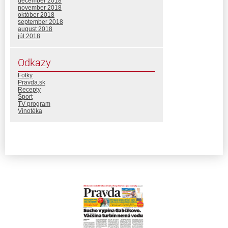
december 2018
november 2018
október 2018
september 2018
august 2018
júl 2018
Odkazy
Fotky
Pravda.sk
Recepty
Šport
TV program
Vinotéka