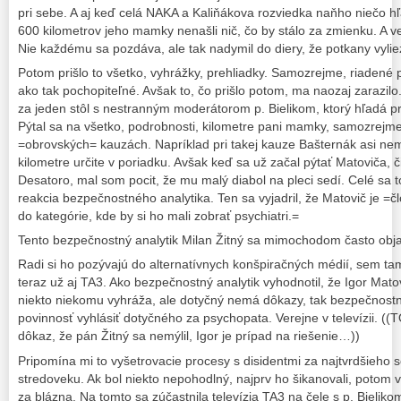
pri sebe. A aj keď celá NAKA a Kaliňákova rozviedka naňho niečo h
600 kilometrov jeho mamky nenašli nič, čo by stálo za zmienku. A ved
Nie každému sa pozdáva, ale tak nadymil do diery, že potkany vylie
Potom prišlo to všetko, vyhrážky, prehliadky. Samozrejme, riadené po
ako tak pochopiteľné. Avšak to, čo prišlo potom, ma naozaj zarazil
za jeden stôl s nestranným moderátorom p. Bielikom, ktorý hľadá p
Pýtal sa na všetko, podrobnosti, kilometre pani mamky, samozrejme
=obrovských= kauzách. Napríklad pri takej kauze Bašternák asi nem
kilometre určite v poriadku. Avšak keď sa už začal pýtať Matoviča, č
Desatoro, mal som pocit, že mu malý diabol na pleci sedí. Celé sa 
reakcia bezpečnostného analytika. Ten sa vyjadril, že Matovič je =čl
do kategórie, kde by si ho mali zobrať psychiatri.=
Tento bezpečnostný analytik Milan Žitný sa mimochodom často obja
Radi si ho pozývajú do alternatívnych konšpiračných médií, sem ta
teraz už aj TA3. Ako bezpečnostný analytik vyhodnotil, že Igor Mato
niekto niekomu vyhráža, ale dotyčný nemá dôkazy, tak bezpečnost
povinnosť vyhlásiť dotyčného za psychopata. Verejne v televízii. ((TO
dôkaz, že pán Žitný sa nemýlil, Igor je prípad na riešenie…))
Pripomína mi to vyšetrovacie procesy s disidentmi za najtvrdšieho s
stredoveku. Ak bol niekto nepohodlný, najprv ho šikanovali, potom v
za blázna. Na tomto sa zúčastnila televízia TA3 na čele s p. Bielik