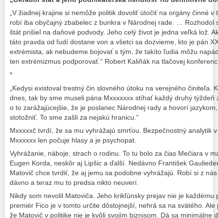
„V žiadnej krajine si nemôže politik dovoliť útočiť na orgány činné 
robí iba obyčajný zbabelec z bunkra v Národnej rade. … Rozhodol sa
štát prišiel na daňové podvody. Jeho celý život je jedna veľká lož. A
táto pravda od ľudí dostane von a všetci sa dozvieme, kto je pá
extrémista, ak nebudeme bojovať s tým, že takíto ľudia môžu napáda
ten extrémizmus podporovať.“ Robert Kaliňák na tlačovej konferenc
*
„Kedysi existoval trestný čin slovného útoku na verejného činiteľa. 
dnes, tak by sme museli pána Mxxxxxxx stíhať každý druhý týždeň z
o to zarážajúcejšie, že je poslanec Národnej rady a hovorí jazyko
stotožniť. To sme zašli za nejakú hranicu.“
Mxxxxxč tvrdí, že sa mu vyhrážajú smrťou. Bezpečnostný analytik v t
Mxxxxxx len počuje hlasy a je psychopat.
Vyhrážanie, náboje, strach o rodinu. To tu bolo za čias Mečiara v m
Eugen Korda, neskôr aj Lipšic a ďalší. Nedávno František Gaulieder
Matovič chce tvrdiť, že aj jemu sa podobne vyhrážajú. Robí si z nás 
dávno a teraz mu to predsa nikto neuverí.
Nikdy som nevolil Matoviča. Jeho krikľúnsky prejav nie je každému 
premiér Fico je v tomto určite dôstojnejší, nehrá sa na svätého. Ale
že Matovič v politike nie je kvôli svojím biznisom. Dá sa minimáln