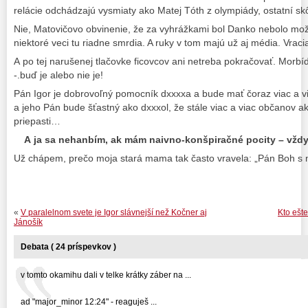
relácie odchádzajú vysmiaty ako Matej Tóth z olympiády, ostatní skôr
Nie, Matovičovo obvinenie, že za vyhrážkami bol Danko nebolo mož
niektoré veci tu riadne smrdia. A ruky v tom majú už aj média. Vra
A po tej narušenej tlačovke ficovcov ani netreba pokračovať. Morb
-.buď je alebo nie je!
Pán Igor je dobrovoľný pomocník dxxxxa a bude mať čoraz viac a 
a jeho Pán bude šťastný ako dxxxol, že stále viac a viac občanov a
priepasti…
A ja sa nehanbím, ak mám naivno-konšpiračné pocity – vždy l
Už chápem, prečo moja stará mama tak často vravela: „Pán Boh s n
«
V paralelnom svete je Igor slávnejší než Kočner aj
Kto ešte
Jánošík
Debata ( 24 príspevkov )
v tomto okamihu dali v telke krátky záber na ...
ad "major_minor 12:24" - reaguješ ...