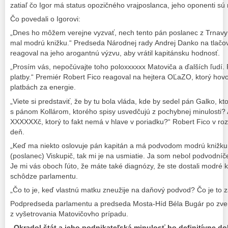
zatiaľ čo Igor má status opozičného vrajposlanca, jeho oponenti sú 
Čo povedali o Igorovi:
„Dnes ho môžem verejne vyzvať, nech tento pán poslanec z Trnavy 
mal modrú knižku.“ Predseda Národnej rady Andrej Danko na tlačove
reagoval na jeho arogantnú výzvu, aby vrátil kapitánsku hodnosť.
„Prosím vás, nepočúvajte toho poloxxxxxx Matoviča a ďalších ľudí. 
platby.“ Premiér Robert Fico reagoval na hejtera OĽaZO, ktorý hovo
platbách za energie.
„Viete si predstaviť, že by tu bola vláda, kde by sedel pán Galko, k
s pánom Kollárom, ktorého spisy usvedčujú z pochybnej minulosti? A
XXXXXXč, ktorý to fakt nemá v hlave v poriadku?“ Robert Fico v ro
deň.
„Keď ma niekto oslovuje pán kapitán a má podvodom modrú knižku 
(poslanec) Viskupič, tak mi je na usmiatie. Ja som nebol podvodníč
Je mi vás oboch ľúto, že máte také diagnózy, že ste dostali modré 
schôdze parlamentu.
„Čo to je, keď vlastnú matku zneužije na daňový podvod? Čo je to 
Podpredseda parlamentu a predseda Mosta-Híd Béla Bugár po zver
z vyšetrovania Matovičovho prípadu.
„Okradol štát a jeho podnikateľská minulosť ho definitívne do