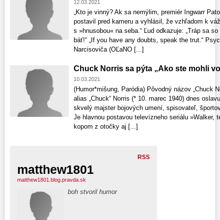
12.03.2021
„Kto je vinný? Ak sa nemýlim, premiér Ingwarr Pato
postavil pred kameru a vyhlásil, že vzhľadom k vážn
s »hnusobou« na seba.“ Ľud odkazuje: „Tráp sa so 
báť!“ „If you have any doubts, speak the trut.“ Ps
Narcisoviča (OĽaNO [...]
Chuck Norris sa pýta „Ako ste mohli vol
10.03.2021
(Humor*mišung, Paródia) Pôvodný názov „Chuck Nor
alias „Chuck“ Norris (* 10. marec 1940) dnes oslav
skvelý majster bojových umení, spisovateľ, športo
Je hlavnou postavou televízneho seriálu »Walker, t
kopom z otočky aj [...]
RSS
matthew1801
matthew1801.blog.pravda.sk
boh stvoril humor