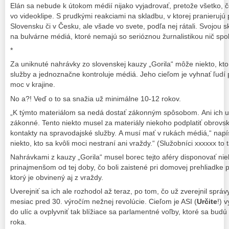
Elán sa nebude k útokom médií nijako vyjadrovať, pretože všetko, čo
vo videoklipe. S prudkými reakciami na skladbu, v ktorej pranierujú 
Slovensku či v Česku, ale všade vo svete, podľa nej rátali. Svojou 
na bulvárne médiá, ktoré nemajú so serióznou žurnalistikou nič spo
*
Za uniknuté nahrávky zo slovenskej kauzy „Gorila“ môže niekto, k
služby a jednoznačne kontroluje médiá. Jeho cieľom je vyhnať ľudí 
moc v krajine.
No a?! Veď o to sa snažia už minimálne 10-12 rokov.
„K týmto materiálom sa nedá dostať zákonným spôsobom. Ani ich uv
zákonné. Tento niekto musel za materiály niekoho podplatiť obrov
kontakty na spravodajské služby. A musí mať v rukách médiá,“ napí
niekto, kto sa kvôli moci nestraní ani vraždy.“ (Služobníci xxxxxx to 
Nahrávkami z kauzy „Gorila“ musel borec tejto aféry disponovať nie
prinajmenšom od tej doby, čo boli zaistené pri domovej prehliadke
ktorý je obvinený aj z vraždy.
Uverejniť sa ich ale rozhodol až teraz, po tom, čo už zverejnil spr
mesiac pred 30. výročím nežnej revolúcie. Cieľom je ASI (
Určite
!) 
do ulíc a ovplyvniť tak blížiace sa parlamentné voľby, ktoré sa bud
roka.