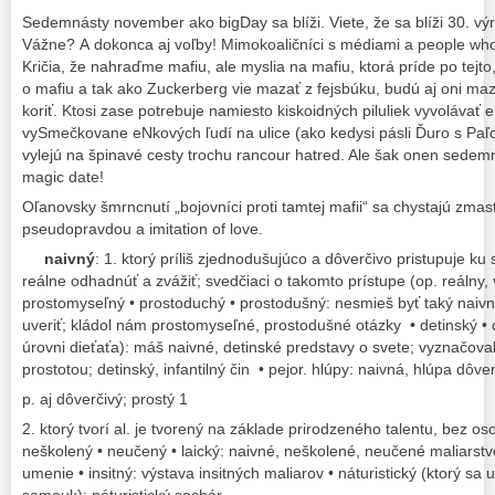
Sedemnásty november ako bigDay sa blíži. Viete, že sa blíži 30. v
Vážne? A dokonca aj voľby! Mimokoaličníci s médiami a people wh
Kričia, že nahraďme mafiu, ale myslia na mafiu, ktorá príde po tejto
o mafiu a tak ako Zuckerberg vie mazať z fejsbúku, budú aj oni maz
koriť. Ktosi zase potrebuje namiesto kiskoidných piluliek vyvolávať 
vySmečkovane eNkových ľudí na ulice (ako kedysi pásli Ďuro s Paľ
vylejú na špinavé cesty trochu rancour hatred. Ale šak onen sedemn
magic date!
Oľanovsky šmrncnutí „bojovníci proti tamtej mafii“ sa chystajú zma
pseudopravdou a imitation of love.
naivný
: 1. ktorý príliš zjednodušujúco a dôverčivo pristupuje ku 
reálne odhadnúť a zvážiť; svedčiaci o takomto prístupe (op. reálny, v
prostomyseľný • prostoduchý • prostodušný: nesmieš byť taký naiv
uveriť; kládol nám prostomyseľné, prostodušné otázky • detinský • de
úrovni dieťaťa): máš naivné, detinské predstavy o svete; vyznačova
prostotou; detinský, infantilný čin • pejor. hlúpy: naivná, hlúpa dôve
p. aj dôverčivý; prostý 1
2. ktorý tvorí al. je tvorený na základe prirodzeného talentu, bez os
neškolený • neučený • laický: naivné, neškolené, neučené maliarstvo
umenie • insitný: výstava insitných maliarov • náturistický (ktorý sa u