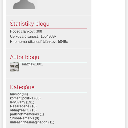
Štatistiky blogu
Počet článkov: 308
Celková čítanosť: 1554989x
Priemerná čítanosť článkov: 5049x
Autor blogu
matthew1801
Kategórie
hu/mor
(44)
koment/politika
(68)
len/úvahy
(191)
Nezaradené
(16)
obháj/realitu
(13)
parts*of*memories
(1)
Snide/Remarks
(9)
unleash/the/imagination
(11)