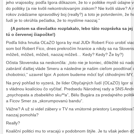
jeho vrajosoby, podľa Igora dôkazom, že to v politike myslí údajne 
do politiky (a nie kvôli nekontrolovaným ziskom? Nie kvôli sláve? A 
rokov zvádzame spravodlivý boj (really?) a toto je potvrdením, že h
ľudí je to okrúhla pečiatka, že to myslíme naozaj.“
(A potom sa dievčatko rozplakalo, lebo táto rozprávka sa jej
tú o červenej čiapočke!)
Podľa lídra hnutia OĽaZO Igora by mal JUDr Robert Fico urobiť viac, 
som bol Robert Fico, dnes prekročím hranice a nikdy sa na Slovens
môžeš, môžeš, môžeš, naozaj môžeš… Kedy? Kedy? Že by?)
Očista Slovenska sa neskončila: „toto nie je koniec, dôležité sú n
zabrániť ďalšej vláde Smeru a následne je našim cieľom poodtínať 
chobotnici,“ uzavrel Igor. A potom budeme môcť byť ctihodnými MY, 
Na prvý pohľad to vyzerá, že líder Obyčajných ľudí (OĽaZO) Igor si 
s vládnou koalíciou čo vyčítať. Predsedu Národnej rady a SNS And
„psychopata a zbabelého sku**a“, Bélu Bugára za predajného politik
a Ficov Smer za „skorumpovanú bandu“.
Vážne? A už si videl zábery v TV na vnútorné priestory Leopoldova? 
naozaj pomohla?
Really?
Koaliční politici mu to vracajú v podobnom štýle. Je tu však jeden dô