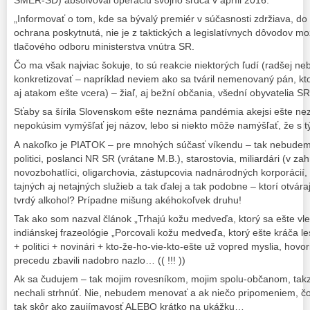
SMER-SD) absolvoval operáciu svojho srdca v apríli 2016.
„Informovať o tom, kde sa bývalý premiér v súčasnosti zdržiava, do 
ochrana poskytnutá, nie je z taktických a legislatívnych dôvodov mo
tlačového odboru ministerstva vnútra SR.
Čo ma však najviac šokuje, to sú reakcie niektorých ľudí (radšej 
konkretizovať – napríklad neviem ako sa tváril nemenovaný pán, k
aj atakom ešte vcera) – žiaľ, aj bežní občania, všední obyvatelia SR
Sťaby sa šírila Slovenskom ešte neznáma pandémia akejsi ešte ne
nepokúsim vymýšľať jej názov, lebo si niekto môže namýšľať, že s
A nakoľko je PIATOK – pre mnohých súčasť víkendu – tak nebudeme 
politici, poslanci NR SR (vrátane M.B.), starostovia, miliardári (v zahr
novozbohatlíci, oligarchovia, zástupcovia nadnárodných korporácií, 
tajných aj netajných služieb a tak ďalej a tak podobne – ktorí otv
tvrdý alkohol? Prípadne mišung akéhokoľvek druhu!
Tak ako som nazval článok „Trhajú kožu medveďa, ktorý sa ešte vle
indiánskej frazeológie „Porcovali kožu medveďa, ktorý ešte kráča le
+ politici + novinári + kto-že-ho-vie-kto-ešte už vopred myslia, ho
precedu zbavili nadobro nazlo… (( !!! ))
Ak sa čudujem – tak mojim rovesníkom, mojim spolu-občanom, tak
nechali strhnúť. Nie, nebudem menovať a ak niečo pripomeniem, čo
tak skôr ako zaujímavosť ALEBO krátko na ukážku…