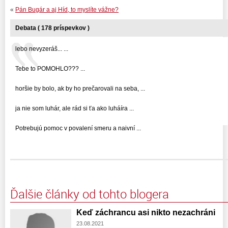
«
Pán Bugár a aj Híd, to myslíte vážne?
Debata ( 178 príspevkov )
lebo nevyzeráš... ...
Tebe to POMOHLO??? ...
horšie by bolo, ak by ho prečarovali na seba, ...
ja nie som luhár, ale rád si ťa ako luháíra ...
Potrebujú pomoc v povalení smeru a naivní ...
Ďalšie články od tohto blogera
Keď záchrancu asi nikto nezachráni
23.08.2021