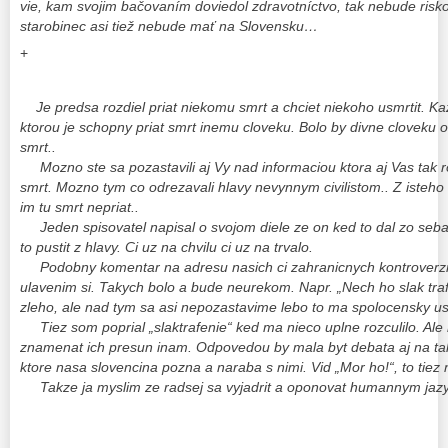
vie, kam svojim bačovaním doviedol zdravotníctvo, tak nebude risk
starobinec asi tiež nebude mať na Slovensku…
+
Je predsa rozdiel priat niekomu smrt a chciet niekoho usmrtit. Ka
ktorou je schopny priat smrt inemu cloveku. Bolo by divne cloveku
smrt..
Mozno ste sa pozastavili aj Vy nad informaciou ktora aj Vas tak ro
smrt. Mozno tym co odrezavali hlavy nevynnym civilistom.. Z isteh
im tu smrt nepriat..
Jeden spisovatel napisal o svojom diele ze on ked to dal zo seba 
to pustit z hlavy. Ci uz na chvilu ci uz na trvalo.
Podobny komentar na adresu nasich ci zahranicnych kontroverzn
ulavenim si. Takych bolo a bude neurekom. Napr. „Nech ho slak trafi“
zleho, ale nad tym sa asi nepozastavime lebo to ma spolocensky us
Tiez som poprial „slaktrafenie“ ked ma nieco uplne rozculilo. Ale
znamenat ich presun inam. Odpovedou by mala byt debata aj na tak
ktore nasa slovencina pozna a naraba s nimi. Vid „Mor ho!“, to tiez 
Takze ja myslim ze radsej sa vyjadrit a oponovat humannym jazy