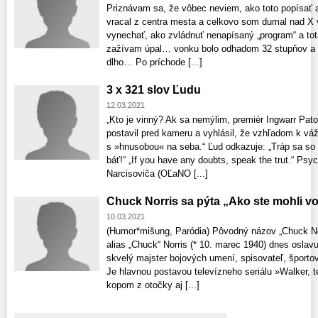
Priznávam sa, že vôbec neviem, ako toto popísať 
vracal z centra mesta a celkovo som dumal nad X 
vynechať, ako zvládnuť nenapísaný „program“ a tot
zažívam úpal… vonku bolo odhadom 32 stupňov a te
dlho… Po príchode [...]
3 x 321 slov Ľudu
12.03.2021
„Kto je vinný? Ak sa nemýlim, premiér Ingwarr Pato
postavil pred kameru a vyhlásil, že vzhľadom k vážn
s »hnusobou« na seba.“ Ľud odkazuje: „Tráp sa so 
báť!“ „If you have any doubts, speak the trut.“ Ps
Narcisoviča (OĽaNO [...]
Chuck Norris sa pýta „Ako ste mohli vol
10.03.2021
(Humor*mišung, Paródia) Pôvodný názov „Chuck Nor
alias „Chuck“ Norris (* 10. marec 1940) dnes oslav
skvelý majster bojových umení, spisovateľ, športo
Je hlavnou postavou televízneho seriálu »Walker, t
kopom z otočky aj [...]