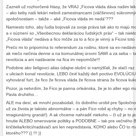
Zazneli už rozhorčené hlasy, že VRAJ „Ficova vláda dáva našim le
– ako keby naši lekári neboli zamestnancami (väčšinovo) súkromný
spoločnostiam – takže – aké „Ficova vláda im nedá“???
Namiesto toho, aby ľudia bojovali za svoje práva tak ako to majú m
a v súznení so „Všeobecnou deklaráciou ľudských práv“ – tak niek
„Ficova vláda“ nedáva a fico môže za to a fico je vinný a Ficovi tot
Prečo mi to pripomína to referendum za rodinu, ktoré sa ex-nedávn
ak niečo nečinia denne a na komunálnej úrovni SAMI a za seba – t
revolúcia a ani nadávanie na fica im nepomôže!!!
Podobne ako šeligovci alias údajne-slušní si namýšľali, že stačí ra
v uliciach konať revolúcie, LEBO činiť každý deň poctivo EVOLÚCI
vyhovárať furt, že fico že ficova vláda že ficova strana že ficova ku
Pozor, ja netvrdím, že Fico je panna orleánska, že je to alter ego m
Pavla druhého…
ALE ma desí, ak mnohí pozabúdali, čo dobrého urobil pre Spoločno
už za života je takisto abnormálne – a pán Fico robil aj chyby – no
imagiunáírny granát!). A ak chceme nahradiť niekoho – či už je to
hnutie ALEBO smerovanie politiky a PODOBNE – tak pre večného BOH
kričitelia/kritici/nadávači ani len nepredstavia, KOHO alebo ČO to m
ktorého??? (( !!! ))