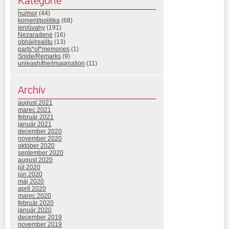
Kategórie
hu/mor
(44)
koment/politika
(68)
len/úvahy
(191)
Nezaradené
(16)
obháj/realitu
(13)
parts*of*memories
(1)
Snide/Remarks
(9)
unleash/the/imagination
(11)
Archív
august 2021
marec 2021
február 2021
január 2021
december 2020
november 2020
október 2020
september 2020
august 2020
júl 2020
jún 2020
máj 2020
apríl 2020
marec 2020
február 2020
január 2020
december 2019
november 2019