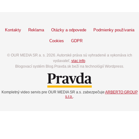
Kontakty
Reklama
Otázky a odpovede
Podmienky používania
Cookies
GDPR
© OUR MEDIA SR a. s. 2026. Autorské práva sú vyhradené a vykonáva ich
vydavateľ,
viac info
.
Blogovací systém Blog.Pravda.sk beží na technológií Wordpress.
Kompletný video servis pre OUR MEDIA SR a.s. zabezpečuje
ARBERTO GROUP
s.r.o.
.