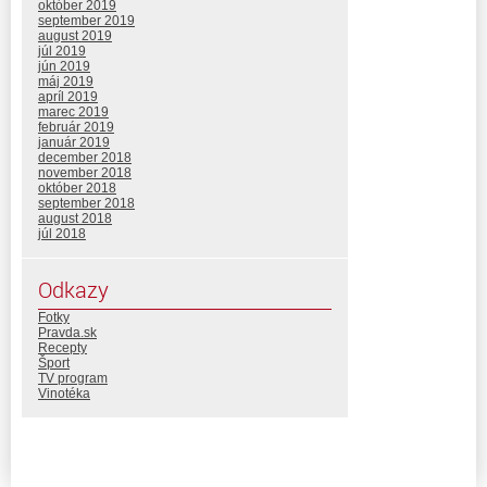
október 2019
september 2019
august 2019
júl 2019
jún 2019
máj 2019
apríl 2019
marec 2019
február 2019
január 2019
december 2018
november 2018
október 2018
september 2018
august 2018
júl 2018
Odkazy
Fotky
Pravda.sk
Recepty
Šport
TV program
Vinotéka