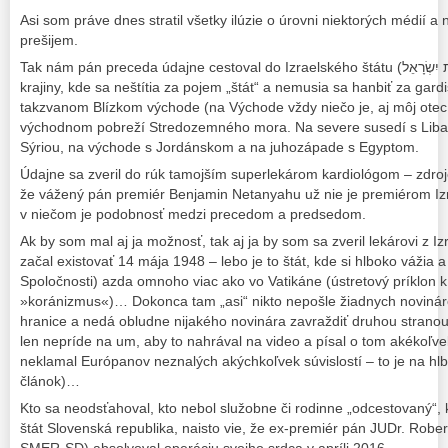
Asi som práve dnes stratil všetky ilúzie o úrovni niektorých médií a 
prešijem.
Tak nám pán preceda údajne cestoval do Izraelského štátu (מְדִינַת יִשְׂרָאֵל Medinat Jisrael, do
krajiny, kde sa neštítia za pojem „štát“ a nemusia sa hanbiť za gardis
takzvanom Blízkom východe (na Východe vždy niečo je, aj môj otec 
východnom pobreží Stredozemného mora. Na severe susedí s Lib
Sýriou, na východe s Jordánskom a na juhozápade s Egyptom.
Údajne sa zveril do rúk tamojším superlekárom kardiológom – zdroj
že vážený pán premiér Benjamin Netanyahu už nie je premiérom Iz
v niečom je podobnosť medzi precedom a predsedom.
Ak by som mal aj ja možnosť, tak aj ja by som sa zveril lekárovi z Izr
začal existovať 14 mája 1948 – lebo je to štát, kde si hlboko vážia a
Spoločnosti) azda omnoho viac ako vo Vatikáne (ústretový príklon k t
»koránizmus«)… Dokonca tam „asi“ nikto nepošle žiadnych noviná
hranice a nedá obludne nijakého novinára zavraždiť druhou stranou
len nepríde na um, aby to nahrával na video a písal o tom akékoľv
neklamal Európanov neznalých akýchkoľvek súvislostí – to je na hl
článok)…
Kto sa neodsťahoval, kto nebol služobne či rodinne „odcestovaný“, 
štát Slovenská republika, naisto vie, že ex-premiér pán JUDr. Rober