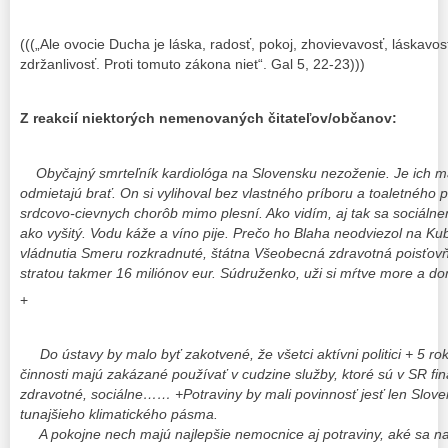
(((„Ale ovocie Ducha je láska, radosť, pokoj, zhovievavosť, láskavos
zdržanlivosť. Proti tomuto zákona niet“. Gal 5, 22-23)))
Z reakcií niektorých nemenovaných čitateľov/občanov:
Obyčajný smrteľník kardiológa na Slovensku nezoženie. Je ich m
odmietajú brať. On si vylihoval bez vlastného príboru a toaletného
srdcovo-cievnych chorôb mimo plesní. Ako vidím, aj tak sa sociáln
ako vyšitý. Vodu káže a víno pije. Prečo ho Blaha neodviezol na Ku
vládnutia Smeru rozkradnuté, štátna Všeobecná zdravotná poisťovňa
stratou takmer 16 miliónov eur. Súdruženko, uži si mŕtve more a d
+
Do ústavy by malo byť zakotvené, že všetci aktívni politici + 5 ro
činnosti majú zakázané používať v cudzine služby, ktoré sú v SR fin
zdravotné, sociálne…… +Potraviny by mali povinnosť jesť len Sloven
tunajšieho klimatického pásma.
A pokojne nech majú najlepšie nemocnice aj potraviny, aké sa na