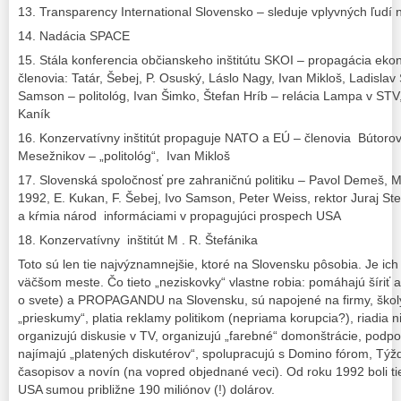
13. Transparency International Slovensko – sleduje vplyvných ľudí
14. Nadácia SPACE
15. Stála konferencia občianskeho inštitútu SKOI – propagácia ek
členovia: Tatár, Šebej, P. Osuský, Láslo Nagy, Ivan Mikloš, Ladisla
Samson – politológ, Ivan Šimko, Štefan Hríb – relácia Lampa v STV,
Kaník
16. Konzervatívny inštitút propaguje NATO a EÚ – členovia Bútorovci
Mesežnikov – „politológ“, Ivan Mikloš
17. Slovenská spoločnosť pre zahraničnú politiku – Pavol Demeš, M
1992, E. Kukan, F. Šebej, Ivo Samson, Peter Weiss, rektor Juraj Ste
a kŕmia národ informáciami v propagujúci prospech USA
18. Konzervatívny inštitút M . R. Štefánika
Toto sú len tie najvýznamnejšie, ktoré na Slovensku pôsobia. Je ich
väčšom meste. Čo tieto „neziskovky“ vlastne robia: pomáhajú šíriť 
o svete) a PROPAGANDU na Slovensku, sú napojené na firmy, školy, 
„prieskumy“, platia reklamy politikom (nepriama korupcia?), riadia ni
organizujú diskusie v TV, organizujú „farebné“ domonštrácie, podpo
najímajú „platených diskutérov“, spolupracujú s Domino fórom, Tý
časopisov a novín (na vopred objednané veci). Od roku 1992 boli t
USA sumou približne 190 miliónov (!) dolárov.