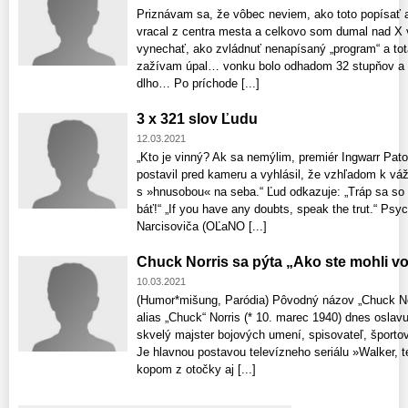
Priznávam sa, že vôbec neviem, ako toto popísať 
vracal z centra mesta a celkovo som dumal nad X 
vynechať, ako zvládnuť nenapísaný „program“ a tot
zažívam úpal… vonku bolo odhadom 32 stupňov a te
dlho… Po príchode [...]
3 x 321 slov Ľudu
12.03.2021
„Kto je vinný? Ak sa nemýlim, premiér Ingwarr Pato
postavil pred kameru a vyhlásil, že vzhľadom k vážn
s »hnusobou« na seba.“ Ľud odkazuje: „Tráp sa so 
báť!“ „If you have any doubts, speak the trut.“ Ps
Narcisoviča (OĽaNO [...]
Chuck Norris sa pýta „Ako ste mohli vol
10.03.2021
(Humor*mišung, Paródia) Pôvodný názov „Chuck Nor
alias „Chuck“ Norris (* 10. marec 1940) dnes oslav
skvelý majster bojových umení, spisovateľ, športo
Je hlavnou postavou televízneho seriálu »Walker, t
kopom z otočky aj [...]