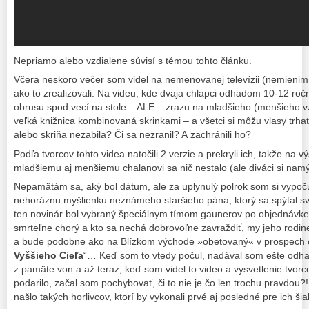
Nepriamo alebo vzdialene súvisí s témou tohto článku.
Včera neskoro večer som videl na nemenovanej televízii (nemienim ro
ako to zrealizovali. Na videu, kde dvaja chlapci odhadom 10-12 ročn
obrusu spod vecí na stole – ALE – zrazu na mladšieho (menšieho
veľká knižnica kombinovaná skrinkami – a všetci si môžu vlasy trhať 
alebo skriňa nezabila? Či sa nezranil? A zachránili ho?
Podľa tvorcov tohto videa natočili 2 verzie a prekryli ich, takže na 
mladšiemu aj menšiemu chalanovi sa nič nestalo (ale diváci si namýš
Nepamätám sa, aký bol dátum, ale za uplynulý polrok som si vypočul
nehoráznu myšlienku neznámeho staršieho pána, ktorý sa spýtal sv
ten novinár bol vybraný špeciálnym tímom gaunerov po objednávke –
smrteľne chorý a kto sa nechá dobrovoľne zavraždiť, my jeho rod
a bude podobne ako na Blízkom východe »obetovaný« v prospech c
Vyššieho Cieľa
“… Keď som to vtedy počul, nadával som ešte odha
z pamäte von a až teraz, keď som videl to video a vysvetlenie tvorc
podarilo, začal som pochybovať, či to nie je čo len trochu pravdou?!
našlo takých horlivcov, ktorí by vykonali prvé aj posledné pre ich š