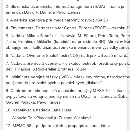
2. Slovenská akademická informačná agentúra (SAIA) – riadia ju
američan David P. Daniel a Pavol Demeš
3. Americká agentúra pre medzinárodný rozvoj (USAID)
4. Enviromental Partnership for Central Europe (EPCE) – do roku 
5. Nadácia Milana Šimečku – členovia: M. Bútora, Peter Tatár, Pete
Zajac, František Mikloško (kandidát na prezidenta SR), Miroslav Ku
obhajuje multi-kulturalizmus, rómsku menšinu, mení výsledky „prie
6. Nadácia Otvorenej Spoločnosti (NOS) riadi ju z US zase miliard
7. Nadácia pre deti Slovenska – v skutočnosti robí prednášky po šk
deti. Finacuje ju Rockefeller Brothers Found.
8. Inštitút pre verejné otázky (IVO) – prieskumy rómov, národnostn
pozývaní do predvolebných a povolebných „diskusií“
9. Centrum pre ekonomické a sociálne analýzy MESA 10 – tečú ce
ovplyvňovania verejnej mienky nielen na Ukrajine – členovia: Šebej 
Gabriel Palacka, Pavol Kinčeš
10. Vzdelávacia nadácia Jána Husa
11. Aliancia Fair-Play riadi ju Zuzana Wienková
12. MEMO 98 – podpora volieb a propagácia kandidátov