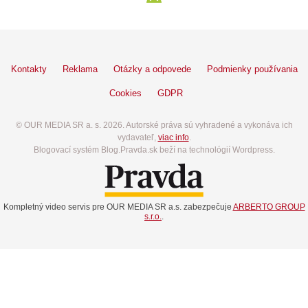
Kontakty
Reklama
Otázky a odpovede
Podmienky používania
Cookies
GDPR
© OUR MEDIA SR a. s. 2026. Autorské práva sú vyhradené a vykonáva ich
vydavateľ,
viac info
.
Blogovací systém Blog.Pravda.sk beží na technológií Wordpress.
Kompletný video servis pre OUR MEDIA SR a.s. zabezpečuje
ARBERTO GROUP
s.r.o.
.