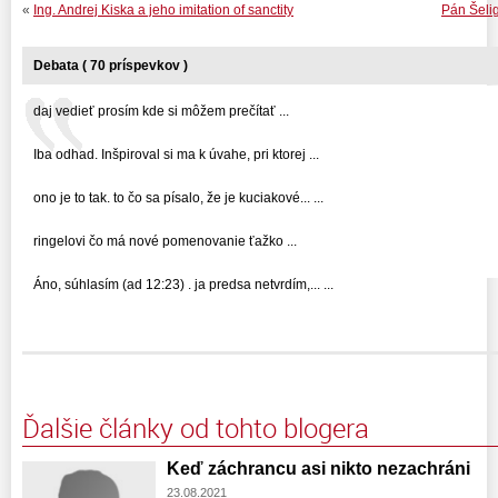
«
Ing. Andrej Kiska a jeho imitation of sanctity
Pán Šeli
Debata ( 70 príspevkov )
daj vedieť prosím kde si môžem prečítať ...
Iba odhad. Inšpiroval si ma k úvahe, pri ktorej ...
ono je to tak. to čo sa písalo, že je kuciakové... ...
ringelovi čo má nové pomenovanie ťažko ...
Áno, súhlasím (ad 12:23) . ja predsa netvrdím,... ...
Ďalšie články od tohto blogera
Keď záchrancu asi nikto nezachráni
23.08.2021