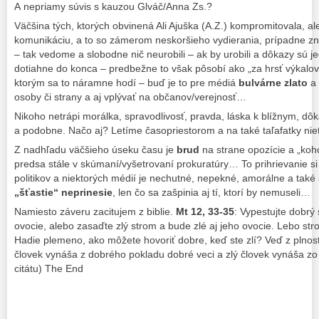
A nepriamy súvis s kauzou Glváč/Anna Zs.?
Väčšina tých, ktorých obvinená Ali Ajuška (A.Z.) kompromitovala, al
komunikáciu, a to so zámerom neskoršieho vydierania, prípadne zne
– tak vedome a slobodne nič neurobili – ak by urobili a dôkazy sú j
dotiahne do konca – predbežne to však pôsobí ako „za hrsť výkalov“
ktorým sa to náramne hodí – buď je to pre médiá
bulvárne zlato
a 
osoby či strany a aj vplývať na občanov/verejnosť…
Nikoho netrápi morálka, spravodlivosť, pravda, láska k blížnym, d
a podobne. Načo aj? Letíme časopriestorom a na také taľafatky niet
Z nadhľadu väčšieho úseku času je
brud
na strane opozície a „koho
predsa stále v skúmaní/vyšetrovaní prokuratúry… To prihrievanie s
politikov a niektorých médií je nechutné, nepekné, amorálne a také
„šťastie“ neprinesie
, len čo sa zašpinia aj tí, ktorí by nemuseli…
Namiesto záveru zacitujem z biblie.
Mt 12, 33-35
: Vypestujte dobrý
ovocie, alebo zasaďte zlý strom a bude zlé aj jeho ovocie. Lebo s
Hadie plemeno, ako môžete hovoriť dobre, keď ste zlí? Veď z plnost
človek vynáša z dobrého pokladu dobré veci a zlý človek vynáša zo 
citátu) The End