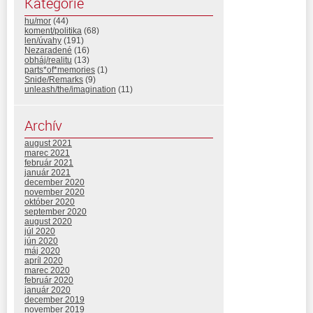
Kategórie
hu/mor
(44)
koment/politika
(68)
len/úvahy
(191)
Nezaradené
(16)
obháj/realitu
(13)
parts*of*memories
(1)
Snide/Remarks
(9)
unleash/the/imagination
(11)
Archív
august 2021
marec 2021
február 2021
január 2021
december 2020
november 2020
október 2020
september 2020
august 2020
júl 2020
jún 2020
máj 2020
apríl 2020
marec 2020
február 2020
január 2020
december 2019
november 2019