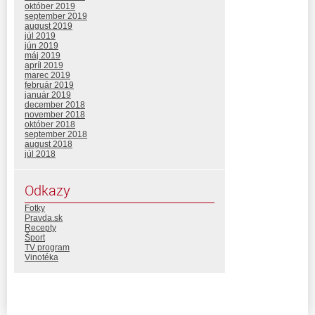
október 2019
september 2019
august 2019
júl 2019
jún 2019
máj 2019
apríl 2019
marec 2019
február 2019
január 2019
december 2018
november 2018
október 2018
september 2018
august 2018
júl 2018
Odkazy
Fotky
Pravda.sk
Recepty
Šport
TV program
Vinotéka