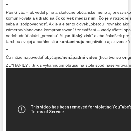
+
Pán Glváč – ak vedel plné a skutočné občianske meno aj priezvisko
komunikovala
a udialo sa čokoľvek medzi nimi, čo je v rozpore
seba aj zodpovednosť. Ak je ale tento človek „obeťou“ rovnako ako m
zámerne/plánovane kompromitovaní / znevážení – vtedy všetci opoz
nadobudnúť akúsi „prevahu“ či „
politický zisk
“ alebo čokoľvek pre 
ťarchou svojej amorálnosti
a kontaminujú
negativitou aj slovensk
+
Čo môže napovedať obyčajné/
nenápadné video
(hoci tvorivo
orig
ZLYHANIE? …trik s vytiahnutím obrusu na stole spod naservírova