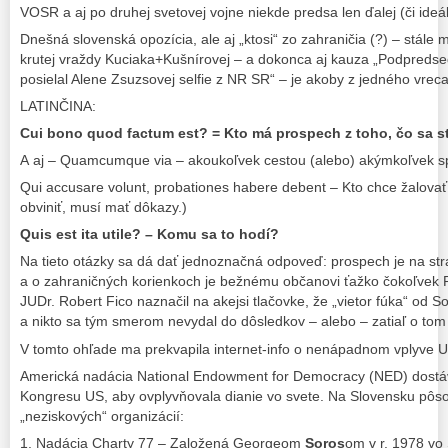
VOSR a aj po druhej svetovej vojne niekde predsa len ďalej (či ideál
Dnešná slovenská opozícia, ale aj „ktosi“ zo zahraničia (?) – stále 
krutej vraždy Kuciaka+Kušnírovej – a dokonca aj kauza „Podpreds
posielal Alene Zsuzsovej selfie z NR SR“ – je akoby z jedného vrec
LATINČINA:
Cui bono quod factum est? = Kto má prospech z toho, čo sa s
A aj – Quamcumque via – akoukoľvek cestou (alebo) akýmkoľvek 
Qui accusare volunt, probationes habere debent – Kto chce žalova
obviniť, musí mať dôkazy.)
Quis est ita utile? – Komu sa to hodí?
Na tieto otázky sa dá dať jednoznačná odpoveď: prospech je na str
a o zahraničných korienkoch je bežnému občanovi ťažko čokoľvek
JUDr. Robert Fico naznačil na akejsi tlačovke, že „vietor fúka“ od 
a nikto sa tým smerom nevydal do dôsledkov – alebo – zatiaľ o tom 
V tomto ohľade ma prekvapila internet-info o nenápadnom vplyve 
Americká nadácia National Endowment for Democracy (NED) dostá
Kongresu US, aby ovplyvňovala dianie vo svete. Na Slovensku pôso
„neziskových“ organizácií:
1. Nadácia Charty 77 – Založená Georgeom
Soros
om v r. 1978 vo