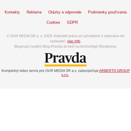
Kontakty
Reklama
Otázky a odpovede
Podmienky používania
Cookies
GDPR
© OUR MEDIA SR a. s. 2026. Autorské práva sú vyhradené a vykonáva ich
vydavateľ,
viac info
.
Blogovací systém Blog.Pravda.sk beží na technológií Wordpress.
Kompletný video servis pre OUR MEDIA SR a.s. zabezpečuje
ARBERTO GROUP
s.r.o.
.