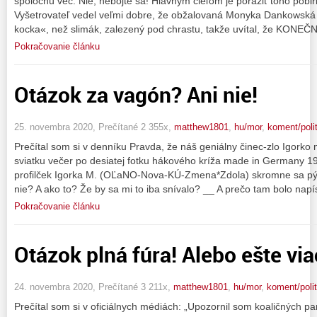
spoločnú vec. Nie, nebojte sa! Hlavným cieľom je poraziť toho pobi
Vyšetrovateľ vedel veľmi dobre, že obžalovaná Monyka Dankowská j
kocka«, než slimák, zalezený pod chrastu, takže uvítal, že KONEČNE
Pokračovanie článku
Otázok za vagón? Ani nie!
25. novembra 2020, Prečítané 2 355x,
matthew1801
,
hu/mor
,
koment/poli
Prečítal som si v denníku Pravda, že náš geniálny činec-zlo Igorko
sviatku večer po desiatej fotku hákového kríža made in Germany 19
profilček Igorka M. (OĽaNO-Nova-KÚ-Zmena*Zdola) skromne sa pýt
nie? A ako to? Že by sa mi to iba snívalo? __ A prečo tam bolo nap
Pokračovanie článku
Otázok plná fúra! Alebo ešte vi
24. novembra 2020, Prečítané 3 211x,
matthew1801
,
hu/mor
,
koment/polit
Prečítal som si v oficiálnych médiách: „Upozornil som koaličných p