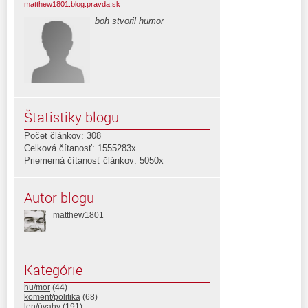
matthew1801.blog.pravda.sk
boh stvoril humor
Štatistiky blogu
Počet článkov: 308
Celková čítanosť: 1555283x
Priemerná čítanosť článkov: 5050x
Autor blogu
matthew1801
Kategórie
hu/mor
(44)
koment/politika
(68)
len/úvahy
(191)