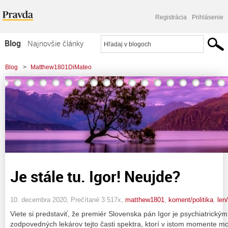
Registrácia
Prihlásenie
Blog
Najnovšie články
Najčítanejšie články
Blog
>
Matthew1801DiMateo
Najkomentovanejšie články
Zoznam blogov
Komerčné blogy
Je stále tu. Igor! Neujde?
10. decembra 2020, Prečítané 3 517x,
matthew1801
,
koment/politika
,
len
Viete si predstaviť, že premiér Slovenska pán Igor je psychiatric
zodpovedných lekárov tejto časti spektra, ktorí v istom momente mohl