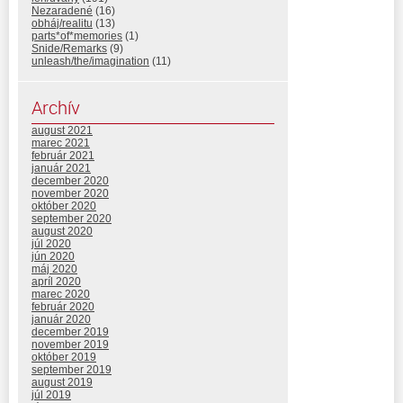
Nezaradené
(16)
obháj/realitu
(13)
parts*of*memories
(1)
Snide/Remarks
(9)
unleash/the/imagination
(11)
Archív
august 2021
marec 2021
február 2021
január 2021
december 2020
november 2020
október 2020
september 2020
august 2020
júl 2020
jún 2020
máj 2020
apríl 2020
marec 2020
február 2020
január 2020
december 2019
november 2019
október 2019
september 2019
august 2019
júl 2019