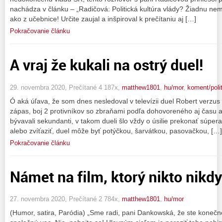
nachádza v článku – „Radičová: Politická kultúra vlády? Žiadnu nemá
ako z učebnice! Určite zaujal a inšpiroval k prečítaniu aj […]
Pokračovanie článku
A vraj že kukali na ostrý duel!
29. novembra 2020, Prečítané 4 187x,
matthew1801
,
hu/mor
,
koment/poli
Ó aká úľava, že som dnes nesledoval v televízii duel Robert verzus
zápas, boj 2 protivníkov so zbraňami podľa dohovoreného aj času aj 
bývavali sekundanti, v takom dueli šlo vždy o úsilie prekonať súpera
alebo zvíťaziť, duel môže byť potýčkou, šarvátkou, pasovačkou, […]
Pokračovanie článku
Námet na film, ktorý nikto nikd
27. novembra 2020, Prečítané 2 784x,
matthew1801
,
hu/mor
(Humor, satira, Paródia) „Sme radi, pani Dankowská, že ste konečn