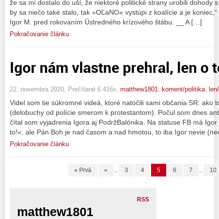
že sa mi dostalo do uší, že niektoré politické strany urobili dohody 
by sa niečo také stalo, tak »OĽaNO« vystúpi z koalície a je koniec
Igor M. pred rokovaním Ústredného krízového štábu. __ A […]
Pokračovanie článku
Igor nám vlastne prehral, len o 
22. novembra 2020, Prečítané 6 416x,
matthew1801
,
koment/politika
,
len
Videl som tie súkromné videá, ktoré natočili sami občania SR: ak
(delobuchy od polície smerom k protestantom). Počul som dnes anti
čítal som vyjadrenia Igora aj PodržBalónika. Na statuse FB má Ig
to!«, ale Pán Boh je nad časom a nad hmotou, to iba Igor nevie (nech
Pokračovanie článku
« Prvá
«
...
3
4
5
6
7
...
10
RSS
matthew1801