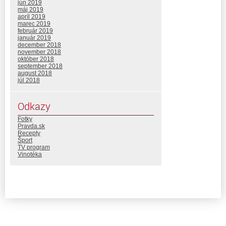
jún 2019
máj 2019
apríl 2019
marec 2019
február 2019
január 2019
december 2018
november 2018
október 2018
september 2018
august 2018
júl 2018
Odkazy
Fotky
Pravda.sk
Recepty
Šport
TV program
Vinotéka