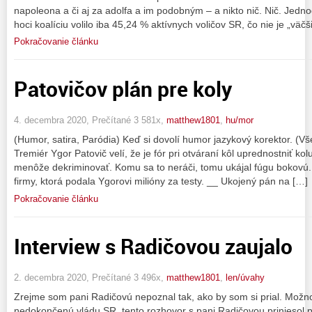
napoleona a či aj za adolfa a im podobným – a nikto nič. Nič. Jedno
hoci koalíciu volilo iba 45,24 % aktívnych voličov SR, čo nie je „väč
Pokračovanie článku
Patovičov plán pre koly
4. decembra 2020, Prečítané 3 581x,
matthew1801
,
hu/mor
(Humor, satira, Paródia) Keď si dovolí humor jazykový korektor. (V
Tremiér Ygor Patovič velí, že je fór pri otváraní kôl uprednostniť kol
menôže dekriminovať. Komu sa to neráči, tomu ukájal fúgu bokovú. 
firmy, ktorá podala Ygorovi milióny za testy. __ Ukojený pán na […]
Pokračovanie článku
Interview s Radičovou zaujalo
2. decembra 2020, Prečítané 3 496x,
matthew1801
,
len/úvahy
Zrejme som pani Radičovú nepoznal tak, ako by som si prial. Možno
nedokončenú vládu SR, tento rozhovor s pani Radičovou priniesol p