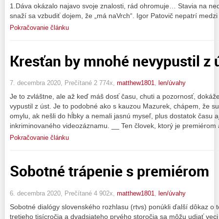
1.Dáva okázalo najavo svoje znalosti, rád ohromuje… Stavia na ne
snaží sa vzbudiť dojem, že „má naVrch“. Igor Patovič nepatrí medzi
Pokračovanie článku
Kresťan by mnohé nevypustil z 
7. decembra 2020, Prečítané 2 774x,
matthew1801
,
len/úvahy
Je to zvláštne, ale až keď máš dosť času, chuti a pozornosť, dokáže
vypustil z úst. Je to podobné ako s kauzou Mazurek, chápem, že sud
omylu, ak nešli do hĺbky a nemali jasnú myseľ, plus dostatok času a
inkriminovaného videozáznamu. __ Ten človek, ktorý je premiérom
Pokračovanie článku
Sobotné trápenie s premiérom
6. decembra 2020, Prečítané 4 902x,
matthew1801
,
len/úvahy
Sobotné dialógy slovenského rozhlasu (rtvs) ponúkli ďalší dôkaz o
tretieho tisícročia a dvadsiateho prvého storočia sa môžu udiať veci 