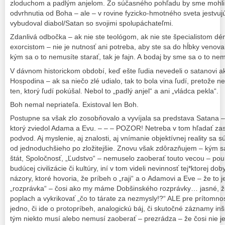
zloduchom a padlým anjelom. Zo súčasného pohľadu by sme mohli d
odvrhnutia od Boha – ale – v rovine fyzicko-hmotného sveta jestvuj
vybudoval diabol/Satan so svojimi spolupáchateľmi.
Zdanlivá odbočka – ak nie ste teológom, ak nie ste špecialistom 
exorcistom – nie je nutnosť ani potreba, aby ste sa do hĺbky venova
kým sa o to nemusíte starať, tak je fajn. A bodaj by sme sa o to nem
V dávnom historickom období, keď ešte ľudia nevedeli o satanovi a
Hospodina – ak sa niečo zlé udialo, tak to bola vina ľudí, pretože 
ten, ktorý ľudí pokúšal. Nebol to „padlý anjel“ a ani „vládca pekla“.
Boh nemal nepriateľa. Existoval len Boh.
Postupne sa však zlo zosobňovalo a vyvíjala sa predstava Satana – 
ktorý zviedol Adama a Evu. – – – POZOR! Netreba v tom hľadať zase
podvod. Aj myslenie, aj znalosti, aj vnímanie objektívnej reality sa sú
od jednoduchšieho po zložitejšie. Znovu však zdôrazňujem – kým sa
štát, Spoločnosť, „Ľudstvo“ – nemuselo zaoberať touto vecou – pou
budúcej civilizácie či kultúry, iní v tom videli nevinnosť tej*ktorej 
názory, ktoré hovoria, že príbeh o „raji“ a o Adamovi a Eve – že to j
„rozprávka“ – čosi ako my máme Dobšinského rozprávky… jasné, že 
poplach a vykrikovať „čo to tárate za nezmysly!?“ ALE pre prítomnosť
jedno, či ide o protopríbeh, analogickú báj, či skutočné záznamy i
tým niekto musí alebo nemusí zaoberať – prezrádza – že čosi nie je 