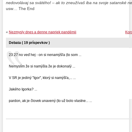
nedovolávaj sa svätého! – ak to zneužívaš iba na svoje satanské ne
usw… The End
«
Nezmysly dnes a denne napriek pandémii
Kor
Debata ( 19 príspevkov )
23:27 no veď hej - on si nenamýšľa (to som ...
Nemyslím že si namýšla že je dokonalý ...
V SR je jediný "Igor", ktorý si namýšľa,... ...
Jakého Igorka? ...
pardon, ak je človek unavený (to už bolo vlastne... ...