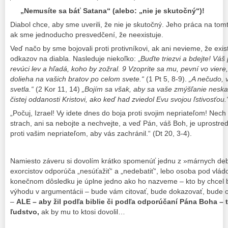
„Nemusíte sa báť Satana“ (alebo: „nie je skutočný“)!
Diabol chce, aby sme uverili, že nie je skutočný. Jeho práca na tom
ak sme jednoducho presvedčení, že neexistuje.
Veď načo by sme bojovali proti protivníkovi, ak ani nevieme, že exis
odkazov na diabla. Nasleduje niekoľko: „
Buďte triezvi a bdejte! Váš
revúci lev a hľadá, koho by zožral. 9 Vzoprite sa mu, pevní vo viere,
dolieha na vašich bratov po celom svete.
“
(1 Pt 5, 8-9).
„
A nečudo, v
svetla.
“
(2 Kor 11, 14)
„
Bojím sa však, aby sa vaše zmýšľanie neskaz
čistej oddanosti Kristovi, ako keď had zviedol Evu svojou ľstivosťou.
„Počuj, Izrael! Vy idete dnes do boja proti svojim nepriateľom! Nec
strach, ani sa nebojte a nechvejte, a veď Pán, váš Boh, je uprostr
proti vašim nepriateľom, aby vás zachránil.“ (Dt 20, 3-4).
Namiesto záveru si dovolím krátko spomenúť jednu z »márnych de
exorcistov odporúča „nesúťažiť“ a „nedebatiť“, lebo osoba pod vlád
konečnom dôsledku je úplne jedno ako ho nazveme – kto by chcel b
výhodu v argumentácii – bude vám citovať, bude dokazovať, bude o
–
ALE – aby žil podľa biblie či podľa odporúčaní Pána Boha – t
ľudstvo,
ak by mu to ktosi dovolil…