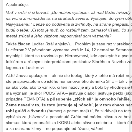
A pokračuje:
Veď v srdci si si hovoril: „Do nebies vystúpim, až nad Božie hviezdy 
na vrchu zhromaždenia, na stráňach severu. Vystúpim do výšin obl
Najvyššiemu.“ Lenže do podsvetia si zvrhnutý, na stráne priepasti. Č
budú o tebe: „Či toto je muž, čo rozbúril zem, zatriasol ríšami, čo sv
mestá zrúcal a jeho väzňom nepootváral dom väznenia?
Takže žiaden Lucifer (kráľ anjelov)… Problém je zase raz v preklad
Luciferom? V pôvodnom význame verš Iz 14, 12 nemal so Satanom 
mytológii, ktorá sa rozvinula po Hieronymovi, kde apokryfné a pseud
folklórom a rôznymi interpretáciami prekladov Starého a Nového zá
legenda o Luciferovi.
ALE! Znovu opakujem – ak nie ste teológ, ktorý z tohto má robiť ne
ste prispievateľom do istého nemenovaného denníka STE – tak v no
sa ako volá, ako to vzniklo, či ten názov je iný a bolo by vhodnejši
má význam, je skôr PODSTATA – jestvuje diabol, jestvuje peklo (sk
prípadne TEMNOTA) a
pôsobenie „zlých síl“ je omnoho ľahšie,
Zeme neverí v to, že toto jestvuje aj pôsobí, je v tom chaos na
robí guláš a švandu
(humor) a potom majú tí, čo si dávajú na toto
vyhlásia za „bláznov“ a posadnutá Gréta má módnu slávu a za hrsť 
slamu«, ktorú preonačili za IKONU alebo slávnu celebritu – ktorá ú
a za ochranu klímy – no popadajte od úžasu, vážení!