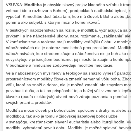
VSUVKA:
Modlitba
je obvykle slovný prejav kladného vzťahu k tra
vnímaní ide o rozhovor s Bohom), predpokladá nadľudskú bytosť, k
vypočuť. K modlitbe dochádza tam, kde má človek k Bohu alebo „
poníma ako subjekt, s ktorým možno komunikovať.
V teistických náboženstvách sa rozlišuje modlitba, vyznačujúca s
prvkami, a iné náboženské úkony, napr. rozjímanie, „zaklínanie“ al
V konfucianizme a taoizme majú modlitby vedľajšiu úlohu, v mnohý
náboženstvách nie je doteraz modlitebná prax preskúmaná. Modlitba
náboženstvách, kde stredom záujmu náboženstva nie je boh ako os
nevyskytuje v prísnejšom budhizme, jej miesto tu zaujíma kontempl
V budhizme a hinduizme zodpovedajú modlitbe meditácie.
Veľa náboženských mysliteľov a teológov sa snažilo vyriešiť parado
prostredníctvom modlitby človeka zmeniť nemennú vôľu boha. Zhod
vôľu, ktorá sa snaží o dobro, nie je možné zmeniť, ale zmyslom modli
povzbudiť dušu, a tak sa prispôsobiť tejto božej vôli v zmene k lep
človeku (podľa niektorých) otvoriť nové zdroje poznania a pomôcť m
svojich prianí a predstáv.
Modliť sa môže človek pri bohoslužbe, spoločne s druhými, alebo
modlitbou, tak ako je tomu v židovskej šabatovej bohoslužbe
v synagóge, kresťanskom slávení eucharistie alebo liturgii hodín. 
modlitbu vyhradenú pevnú dobu. Modlitbu je možné spievať, hovoriť