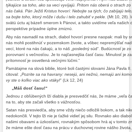
týkajúce sa toho, ako sa veci vyvíjajú. Pritom nás oberá o strach z
nás čaká. Pán Ježiš Kristus hovorí: Nebojte sa tých; čo zabíjajú tel
sa bojte toho, ktorý môže i dušu i telo zahubiť v pekle.
(Mt 10, 28). 
svätú úctu aj bázeň smerom k Pánovi, a takto uvidíme veľa našich ď
perspektíve prípadne úplne zmiznú.
Aby nás navnadil na strach, diabol hovorí presne naopak: mali by s
nás mohli postihnúť v pozemskom živote, a vôbec nepremýšľať nad
vecí, ktoré na nás čakajú, a to náš „posledný súd“. Budúcnosť je z
porovnaní s večnosťou. Je to najčasnejšia časť času. Minulosť je z
prítomnosť je osvetlená večnými lúčmi.“
Pamätajme na slová biblie, ktoré boli častými slovami Jána Pavla II.
citoval: „
Pozrite sa na havrany: nesejú, ani nežnú, nemajú ani komoru
vy ste o koľko viac ako vtáky!
“ (Lk 12, 24)
„Máš dosť času!“
Jednou z obľúbených lží diabla je presvedčiť nás, že máme „veľa ča
na to, aby ste začali všetko s vážnosťou.
Satan nás presviedča, aby sme vždy niečo odložili bokom, a tak nik
nedokončili. V tejto lži nie je ťažké vidieť jej silu. Rovnako ako diab
našimi obavami a úzkosťami, rovnakým spôsobom hrá aj v tomto zm
že máme ešte dosť času na prácu v duchovnej rovine nášho života,