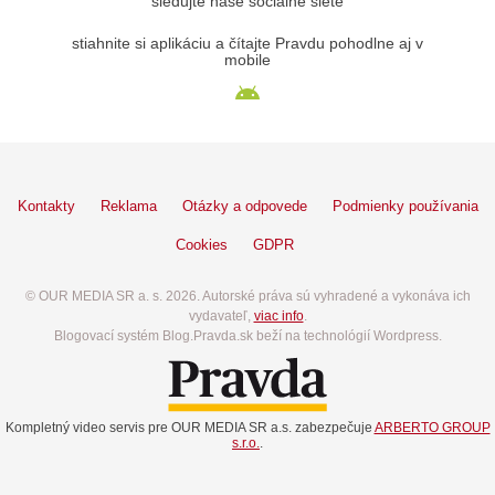
sledujte naše sociálne siete
stiahnite si aplikáciu a čítajte Pravdu pohodlne aj v
mobile
Kontakty
Reklama
Otázky a odpovede
Podmienky používania
Cookies
GDPR
© OUR MEDIA SR a. s. 2026. Autorské práva sú vyhradené a vykonáva ich
vydavateľ,
viac info
.
Blogovací systém Blog.Pravda.sk beží na technológií Wordpress.
Kompletný video servis pre OUR MEDIA SR a.s. zabezpečuje
ARBERTO GROUP
s.r.o.
.