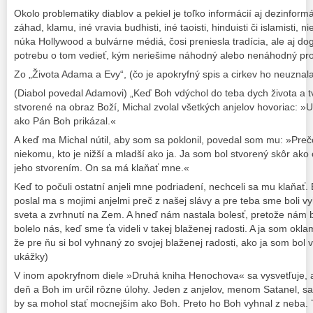
Okolo problematiky diablov a pekiel je toľko informácií aj dezinformá
záhad, klamu, iné vravia budhisti, iné taoisti, hinduisti či islamisti, n
núka Hollywood a bulvárne médiá, čosi preniesla tradícia, ale aj do
potrebu o tom vedieť, kým neriešime náhodný alebo nenáhodný prob
Zo „Života Adama a Evy“, (čo je apokryfný spis a cirkev ho neuznala
(Diabol povedal Adamovi) „Keď Boh vdýchol do teba dych života a tvo
stvorené na obraz Boží, Michal zvolal všetkých anjelov hovoriac: 
ako Pán Boh prikázal.«
A keď ma Michal nútil, aby som sa poklonil, povedal som mu: »Pre
niekomu, kto je nižší a mladší ako ja. Ja som bol stvorený skôr ako
jeho stvorením. On sa má klaňať mne.«
Keď to počuli ostatní anjeli mne podriadení, nechceli sa mu klaňať
poslal ma s mojimi anjelmi preč z našej slávy a pre teba sme boli vy
sveta a zvrhnutí na Zem. A hneď nám nastala bolesť, pretože nám b
bolelo nás, keď sme ťa videli v takej blaženej radosti. A ja som okl
že pre ňu si bol vyhnaný zo svojej blaženej radosti, ako ja som bol 
ukážky)
V inom apokryfnom diele »Druhá kniha Henochova« sa vysvetľuje, ak
deň a Boh im určil rôzne úlohy. Jeden z anjelov, menom Satanel, sa 
by sa mohol stať mocnejším ako Boh. Preto ho Boh vyhnal z neba. Ta