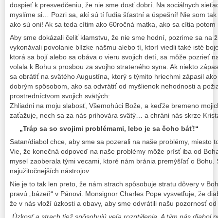
dospieť k presvedčeniu, že nie sme dosť dobrí. Na sociálnych sieť
myslíme si… Pozri sa, akí sú tí ľudia šťastní a úspešní! Nie som t
ako sú oni! Ak sa teda cítim ako 60ročná matka, ako sa cítia potom 
Aby sme dokázali čeliť klamstvu, že nie sme hodní, pozrime sa na ži
vykonávali povolanie blízke nášmu alebo tí, ktorí viedli také isté bo
ktorá sa bojí alebo sa obáva o vieru svojich detí, sa môže pozrieť n
volala k Bohu s prosbou za svojho strateného syna. Ak niekto zápas
sa obrátiť na svätého Augustína, ktorý s týmito hriechmi zápasil ak
dobrým spôsobom, ako sa odvrátiť od myšlienok nehodnosti a pož
prostredníctvom svojich svätých:
Zhliadni na moju slabosť, Všemohúci Bože, a keďže bremeno mojich
zaťažuje, nech sa za nás prihovára svätý… a chráni nás skrze Kri
„Tráp sa so svojimi problémami, lebo je sa čoho báť!“
Satan/diabol chce, aby sme sa pozerali na naše problémy, miesto t
Vie, že konečná odpoveď na naše problémy môže prísť iba od Boha
myseľ zaoberala tými vecami, ktoré nám bránia premýšľať o Bohu. 
najužitočnejších nástrojov.
Nie je to tak len preto, že nám strach spôsobuje stratu dôvery v Boh
pravú „bázeň“ v Pánovi. Monsignor Charles Pope vysvetľuje, že diabo
že v ​​nás vloží úzkosti a obavy, aby sme odvrátili našu pozornosť 
„
Úzkosť a strach tiež spôsobujú veľa rozptýlenia. A tým nás diabol 