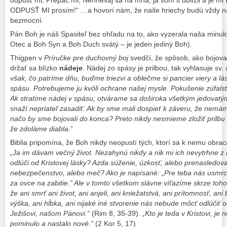
ODPUSŤ MI prosím!“ …a hovorí nám, že naše hriechy budú vždy n
bezmocní.
Pán Boh je náš Spasiteľ bez ohľadu na to, ako vyzerala naša minul
Otec a Boh Syn a Boh Duch svätý – je jeden jediný Boh).
Thigpen v
Príručke pre duchovný boj
svedčí, že spôsob, ako bojovať 
držať sa blízko
nádeje
. Nádej zo spásy je prilbou, tak vyhlasuje sv.
však, čo patríme dňu, buďme triezvi a oblečme si pancier viery a lá
spásu.
Potrebujeme ju kvôli ochrane našej mysle. Pokušenie zúfalstv
Ak stratíme nádej v spásu, otvárame sa doširoka všetkým jedovatý
snaží nepriateľ zasadiť. Ak by sme mali dospieť k záveru, že nemáme
načo by sme bojovali do konca? Preto nikdy nesmieme zložiť prilbu
že zdoláme diabla.
”
Biblia pripomína, že Boh nikdy neopustí tých, ktorí sa k nemu obrac
„
Ja im dávam večný život. Nezahynú nikdy a nik mi ich nevytrhne z 
odlúči od Kristovej lásky? Azda súženie, úzkosť, alebo prenasledova
nebezpečenstvo, alebo meč? Ako je napísané: „Pre teba nás usmrc
za ovce na zabitie.” Ale v tomto všetkom slávne víťazíme skrze toho, 
že ani smrť ani život, ani anjeli, ani kniežatstvá, ani prítomnosť, an
výška, ani hĺbka, ani nijaké iné stvorenie nás nebude môcť odlúčiť od
Ježišovi, našom Pánovi.
“
(Rim 8, 35-39).
„
Kto je teda v Kristovi, je
pominulo a nastalo nové.
“
(2 Kor 5, 17)