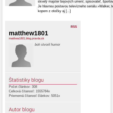
skvelý majster bojových umení, spisovateľ, športo
Je hlavnou postavou televízneho seriálu »Walker, t
kopom z otočky aj [...]
RSS
matthew1801
matthew1801.blog.pravda.sk
boh stvoril humor
Štatistiky blogu
Počet článkov: 308
Celková čítanosť: 1555784x
Priemerná čítanosť článkov: 5051x
Autor blogu