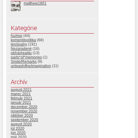
matthew1801
Kategórie
hu/mor
(44)
koment/politika
(68)
len/úvahy
(191)
Nezaradené
(16)
obháj/realitu
(13)
parts*of*memories
(1)
Snide/Remarks
(9)
unleash/the/imagination
(11)
Archív
august 2021
marec 2021
február 2021
január 2021
december 2020
november 2020
október 2020
september 2020
august 2020
júl 2020
jún 2020
máj 2020