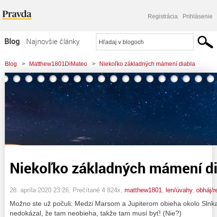
Registrácia
Prihlásenie
Blog
Najnovšie články
Najčítanejšie články
Blog
>
Matthew1801DiMateo
>
Niekoľko základných mámení diabla
Najkomentovanejšie články
Zoznam blogov
Komerčné blogy
Niekoľko základných mámení di
28. apríla 2020 23:26
, Prečítané 4 824x,
matthew1801
,
len/úvahy
,
obháj/r
Možno ste už počuli: Medzi Marsom a Jupiterom obieha okolo Slnka
nedokázal, že tam neobieha, takže tam musí byť! (Nie?)