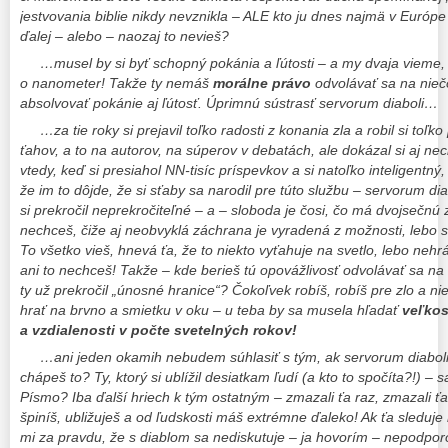
jestvovania biblie nikdy nevznikla – ALE kto ju dnes najmä v Európ
ďalej – alebo – naozaj to nevieš?
…musel by si byť schopný pokánia a ľútosti – a my dvaja vieme, že
o nanometer! Takže ty nemáš
morálne právo
odvolávať sa na niečo
absolvovať pokánie aj ľútosť. Úprimnú sústrasť servorum diaboli…
…za tie roky si prejavil toľko radosti z konania zla a robil si toľk
ťahov, a to na autorov, na súperov v debatách, ale dokázal si aj ne
vtedy, keď si presiahol NN-tisíc príspevkov a si natoľko inteligentný, a
že im to dôjde, že si sťaby sa narodil pre túto službu – servorum dia
si prekročil neprekročiteľné – a – sloboda je čosi, čo má dvojsečnú 
nechceš, čiže aj neobvyklá záchrana je vyradená z možnosti, lebo 
To všetko vieš, hnevá ťa, že to niekto vyťahuje na svetlo, lebo nehrá 
ani to nechceš! Takže – kde berieš tú opovážlivosť odvolávať sa na u
ty už prekročil „únosné hranice“? Čokoľvek robíš, robíš pre zlo a ni
hrať na brvno a smietku v oku – u teba by sa musela hľadať
veľkos
a vzdialenosti v počte svetelných rokov!
…ani jeden okamih nebudem súhlasiť s tým, ak servorum diaboli 
chápeš to? Ty, ktorý si ublížil desiatkam ľudí (a kto to spočíta?!) –
Písmo? Iba ďalší hriech k tým ostatným – zmazali ťa raz, zmazali ťa
špiníš, ubližuješ a od ľudskosti máš extrémne ďaleko! Ak ťa sleduje
mi za pravdu, že s diablom sa nediskutuje – ja hovorím – nepodpor