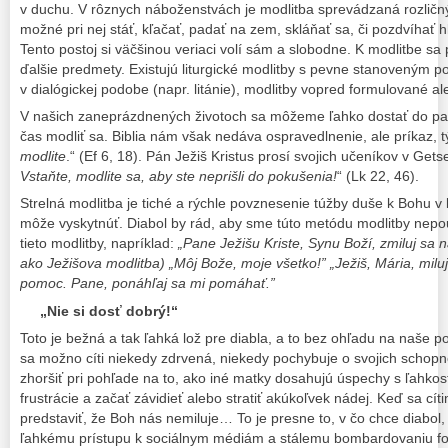
v duchu. V rôznych náboženstvách je modlitba sprevádzaná rozličný
možné pri nej stáť, kľačať, padať na zem, skláňať sa, či pozdvíhať hl
Tento postoj si väčšinou veriaci volí sám a slobodne. K modlitbe sa
ďalšie predmety. Existujú liturgické modlitby s pevne stanoveným p
v dialógickej podobe (napr. litánie), modlitby vopred formulované
V našich zaneprázdnených životoch sa môžeme ľahko dostať do p
čas modliť sa. Biblia nám však nedáva ospravedlnenie, ale príkaz, tý
modlite
.“ (Ef 6, 18). Pán Ježiš Kristus prosí svojich učeníkov v Get
Vstaňte, modlite sa, aby ste neprišli do pokušenia!
“ (Lk 22, 46).
Strelná modlitba je tiché a rýchle povznesenie túžby duše k Bohu v k
môže vyskytnúť. Diabol by rád, aby sme túto metódu modlitby nepo
tieto modlitby, napríklad:
„Pane Ježišu Kriste, Synu Boží, zmiluj sa
ako Ježišova modlitba) „Môj Bože, moje všetko!” „Ježiš, Mária, milu
pomoc. Pane, ponáhľaj sa mi pomáhať.”
„Nie si dosť dobrý!“
Toto je bežná a tak ľahká lož pre diabla, a to bez ohľadu na naše 
sa možno cíti niekedy zdrvená, niekedy pochybuje o svojich schopn
zhoršiť pri pohľade na to, ako iné matky dosahujú úspechy s ľahkos
frustrácie a začať závidieť alebo stratiť akúkoľvek nádej. Keď sa cí
predstaviť, že Boh nás nemiluje… To je presne to, v čo chce diabol
ľahkému prístupu k sociálnym médiám a stálemu bombardovaniu fot