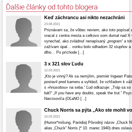
Ďalšie články od tohto blogera
Keď záchrancu asi nikto nezachráni
23.08.2021
Priznávam sa, že vôbec neviem, ako toto popísať 
vracal z centra mesta a celkovo som dumal nad X 
vynechať, ako zvládnuť nenapísaný „program“ a tot
zažívam úpal… vonku bolo odhadom 32 stupňov a te
dlho… Po príchode [...]
3 x 321 slov Ľudu
12.03.2021
„Kto je vinný? Ak sa nemýlim, premiér Ingwarr Pato
postavil pred kameru a vyhlásil, že vzhľadom k vážn
s »hnusobou« na seba.“ Ľud odkazuje: „Tráp sa so 
báť!“ „If you have any doubts, speak the trut.“ Ps
Narcisoviča (OĽaNO [...]
Chuck Norris sa pýta „Ako ste mohli vol
10.03.2021
(Humor*mišung, Paródia) Pôvodný názov „Chuck Nor
alias „Chuck“ Norris (* 10. marec 1940) dnes oslav