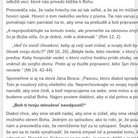
odložili veci, ktoré nás privedú bližšie k Bohu.
Presviedča nás, že naše hriechy nie sú tak veľké, a že sa im môžem
hovorí opak. Hovorí o tom niekoľko veršov z písma. Tie nás varujú
pomáhajú nám pamätať na to, aby sme sa prebudili a boli pripraven
„
A nepripodobňujte sa tomuto svetu, ale premeňte sa obnovou zmýšľ
čo je Božia vôľa, čo je dobré, milé a dokonalé.
“ (Rim 12, 2)
„
Veď čo osoží človekovi, keby aj celý svet získal, a svojej duši b
človek svoju dušu?!
“
(Mt 16, 26)
„
Bdejte teda, lebo neviete, v ktorý
predsa: Keby hospodár vedel, v ktorú nočnú hodinu príde zlodej, ve
vniknúť do svojho domu. Preto aj vy buďte pripravení, lebo Syn člov
neviete.
“
(Mt 24, 42-44)
Spomeňme si aj na slová Jána Bosca: „Pascou, ktorú diabol spriada 
Toto je osudový zdroj všetkého zla. Neprechovávajte vo svojej mysl
narodili, aby sme činili, a keď nepracujeme na sebe, sme mimo a 
budeme urážať Boha. Najprv poviem diablovi, aby si dal pohov a pot
„Boh ti tvoju minulosť neodpustí!“
Diabol chce, aby sme stratili nádej, aby sme si zúfali, aby sme vkla
možného okrem Boha. Jedným zo spôsobov, ako to robí, je, že použ
nám a presviedča nás, že nemôžeme byť za to vykúpení. Šepká nám
že ani sa to nedá vynahradiť, že nemá zmysel ísť a povedať tomu, k
odpusť mi, Prepáč mi, Nehnevaj sa na mňa, ja som ti ublížil a je mi t