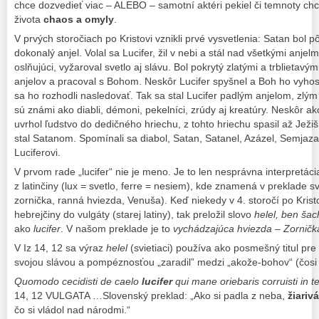
chce dozvedieť viac – ALEBO – samotní aktéri pekiel či temnoty chc
života
chaos a omyly
.
V prvých storočiach po Kristovi vznikli prvé vysvetlenia: Satan bo
dokonalý anjel. Volal sa Lucifer, žil v nebi a stál nad všetkými anjel
oslňujúci, vyžaroval svetlo aj slávu. Bol pokrytý zlatými a trblietavý
anjelov a pracoval s Bohom. Neskôr Lucifer spyšnel a Boh ho vyhosti
sa ho rozhodli nasledovať. Tak sa stal Lucifer padlým anjelom, zlý
sú známi ako diabli, démoni, pekelníci, zrúdy aj kreatúry. Neskôr 
uvrhol ľudstvo do dedičného hriechu, z tohto hriechu spasil až Ježiš
stal Satanom. Spomínali sa diabol, Satan, Satanel, Azázel, Semjaza
Luciferovi.
V prvom rade „lucifer“ nie je meno. Je to len nesprávna interpretác
z latinčiny (lux = svetlo, ferre = nesiem), kde znamená v preklade sv
zornička, ranná hviezda, Venuša). Keď niekedy v 4. storočí po Krist
hebrejčiny do vulgáty (starej latiny), tak preložil slovo
helel, ben šac
ako
lucifer
. V našom preklade je to
vychádzajúca hviezda – Zorničk
V Iz 14, 12 sa výraz
helel
(svietiaci) používa ako posmešný titul pre
svojou slávou a pompéznosťou „zaradil” medzi „akože-bohov“ (čos
Quomodo cecidisti de caelo
lucifer
qui mane oriebaris corruisti in 
14, 12 VULGATA …Slovenský preklad: „Ako si padla z neba,
žiariv
čo si vládol nad národmi.“