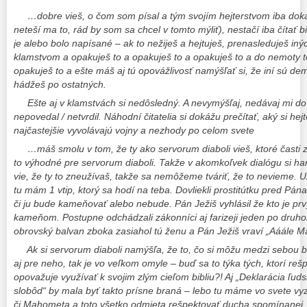
…dobre vieš, o čom som písal a tým svojím hejterstvom iba doka
neteší ma to, rád by som sa chcel v tomto mýliť), nestačí iba čítať bi
je alebo bolo napísané – ak to nežiješ a hejtuješ, prenasleduješ iný
klamstvom a opakuješ to a opakuješ to a opakuješ to a do nemoty t
opakuješ to a ešte máš aj tú opovážlivosť namýšľať si, že iní sú de
hádžeš po ostatných.
Ešte aj v klamstvách si nedôsledný. A nevymýšľaj, nedávaj mi do 
nepovedal / netvrdil. Náhodní čitatelia si dokážu prečítať, aký si he
najčastejšie vyvolávajú vojny a nezhody po celom svete
…máš smolu v tom, že ty ako servorum diaboli vieš, ktoré časti z 
to výhodné pre servorum diaboli. Takže v akomkoľvek dialógu si ha
vie, že ty to zneužívaš, takže sa nemôžeme tváriť, že to nevieme. U
tu mám 1 vtip, ktorý sa hodí na teba. Dovliekli prostitútku pred Pán
či ju bude kameňovať alebo nebude. Pán Ježiš vyhlásil že kto je pr
kameňom. Postupne odchádzali zákonníci aj farizeji jeden po druho
obrovský balvan zboka zasiahol tú ženu a Pán Ježiš vraví „Aáále M
Ak si servorum diaboli namýšľa, že to, čo si môžu medzi sebou bež
aj pre neho, tak je vo veľkom omyle – buď sa to týka tých, ktorí rešp
opovažuje využívať k svojim zlým cieľom bibliu?! Aj „Deklarácia ľu
slobôd“ by mala byť takto prísne braná – lebo tu máme vo svete vy
či Mahometa a toto všetko odmieta rešpektovať ducha spomínanej 