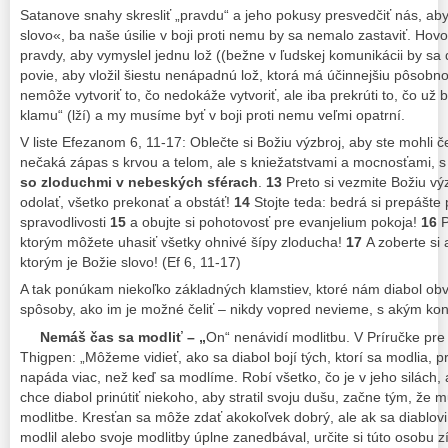
Satanove snahy skresliť „pravdu“ a jeho pokusy presvedčiť nás, a
slovo«, ba naše úsilie v boji proti nemu by sa nemalo zastaviť. Hovo
pravdy, aby vymyslel jednu lož ((bežne v ľudskej komunikácii by sa 
povie, aby vložil šiestu nenápadnú lož, ktorá má účinnejšiu pôsobnos
nemôže vytvoriť to, čo nedokáže vytvoriť, ale iba prekrúti to, čo už 
klamu“ (lží) a my musíme byť v boji proti nemu veľmi opatrní.
V liste Efezanom 6, 11-17: Oblečte si Božiu výzbroj, aby ste mohli č
nečaká zápas s krvou a telom, ale s kniežatstvami a mocnosťami, s
so zloduchmi v nebeských sférach
.
13
Preto si vezmite Božiu výz
odolať, všetko prekonať a obstáť!
14
Stojte teda: bedrá si prepášte 
spravodlivosti
15
a obujte si pohotovosť pre evanjelium pokoja!
16
P
ktorým môžete uhasiť všetky ohnivé šípy zloducha!
17
A zoberte si 
ktorým je Božie slovo! (Ef 6, 11-17)
A tak ponúkam niekoľko základných klamstiev, ktoré nám diabol obv
spôsoby, ako im je možné čeliť – nikdy vopred nevieme, s akým ko
Nemáš čas sa modliť
– „
On“ nenávidí modlitbu. V Príručke pre
Thigpen: „Môžeme vidieť, ako sa diabol bojí tých, ktorí sa modlia, 
napáda viac, než keď sa modlíme. Robí všetko, čo je v jeho silách,
chce diabol prinútiť niekoho, aby stratil svoju dušu, začne tým, že
modlitbe. Kresťan sa môže zdať akokoľvek dobrý, ale ak sa diablovi 
modlil alebo svoje modlitby úplne zanedbával, určite si túto osobu z