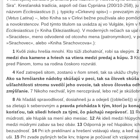
Sira“. Kresťanská tradícia, aspoň od čias Cypriána (200/10-258), ju
názvom
Ecclesiasticus
(t. j. typicky »Cirkevný spis«) – prevzatým z
(
Vetus Latina
) –, lebo Kniha sa v Cirkvi bežne používala ako pomô
a novokrstencov. Pod týmto titulom sa uvádza aj vo Vulgáte, kým v
Ecclesiasticus
(= Kniha Ekleziastikus). V moderných rečiach sa ujal
»Siracides«, meno odvodené od otcovho mena (patronymikon), v 
»Sirachovec«, alebo »Kniha Sirachovcova«.):
1
Kvôli zisku hrešia mnohí. Kto túži zbohatnúť, robí sa slepým.
2
medzi dva kamene a hriech sa vtiera medzi predaj a kúpu.
3
Kto
pred Pánom, tomu sa rodina čoskoro rozvráti.
4
Keď zatrepeš sitom, zostanú v ňom smeti, tak sa ukážu chyby
Ako sa hrnčiarske nádoby skúšajú v peci, tak sa človek skúša
ušľachtilosti stromu svedčí jeho ovocie, tak slovo človeka od
zmýšľanie.
7 Nikoho nechváľ, kým nerozprával, lebo reč je skúšo
8
Ak hľadáš spravodlivosť, dosiahneš ju a odeješ ((oblečieš)) si
sa zlietajú k seberovným a
pravda prichádza k tým, ktorí ju kona
korisťou, tak sliedi hriech za tými, čo páchajú neprávosť.
11
Re
múdrosti, ale hlupák sa mení ako mesiac.
12
Ak ideš medzi hlúpych,
medzi múdrymi zabav sa bez obáv.
13
Odporná je reč hlupákov, ich
bezuzdnosť.
14
Pri ich preklínaní a hrešení vstávajú vlasy, a keď sa
uši.
15
Pri zvade pyšných tečie krv, trápne je počúvať ich vzájomné 