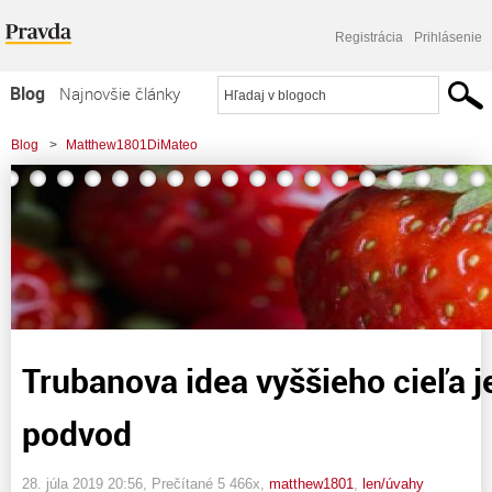
Registrácia
Prihlásenie
Blog
Najnovšie články
Najčítanejšie články
Blog
>
Matthew1801DiMateo
Najkomentovanejšie články
>
Trubanova idea vyššieho cieľa je možno iba podvod
Zoznam blogov
Komerčné blogy
Trubanova idea vyššieho cieľa 
podvod
28. júla 2019 20:56
, Prečítané 5 466x,
matthew1801
,
len/úvahy