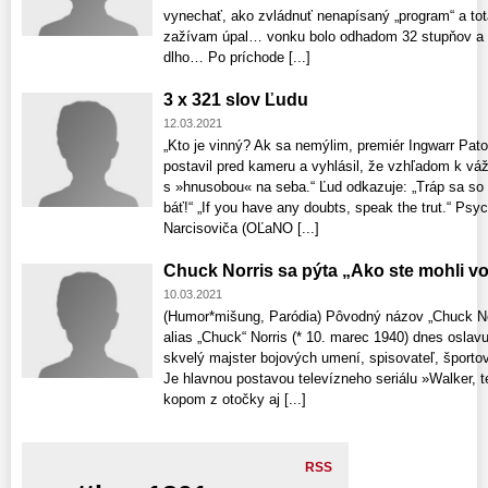
vynechať, ako zvládnuť nenapísaný „program“ a tot
zažívam úpal… vonku bolo odhadom 32 stupňov a te
dlho… Po príchode [...]
3 x 321 slov Ľudu
12.03.2021
„Kto je vinný? Ak sa nemýlim, premiér Ingwarr Pato
postavil pred kameru a vyhlásil, že vzhľadom k vážn
s »hnusobou« na seba.“ Ľud odkazuje: „Tráp sa so 
báť!“ „If you have any doubts, speak the trut.“ Ps
Narcisoviča (OĽaNO [...]
Chuck Norris sa pýta „Ako ste mohli vol
10.03.2021
(Humor*mišung, Paródia) Pôvodný názov „Chuck Nor
alias „Chuck“ Norris (* 10. marec 1940) dnes oslav
skvelý majster bojových umení, spisovateľ, športo
Je hlavnou postavou televízneho seriálu »Walker, t
kopom z otočky aj [...]
RSS