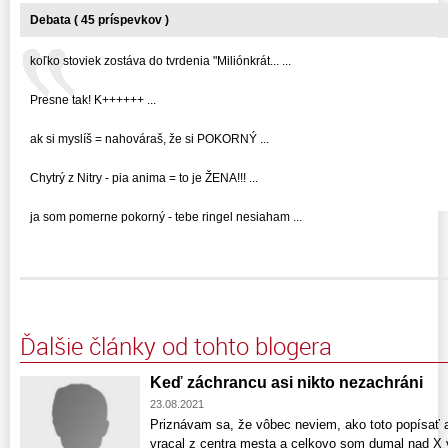
Debata ( 45 príspevkov )
koľko stoviek zostáva do tvrdenia "Miliónkrát... ...
Presne tak! K++++++ ...
ak si myslíš = nahováraš, že si POKORNÝ ...
Chytrý z Nitry - pia anima = to je ŽENA!!! ...
ja som pomerne pokorný - tebe ringel nesiaham ...
Ďalšie články od tohto blogera
Keď záchrancu asi nikto nezachráni
23.08.2021
Priznávam sa, že vôbec neviem, ako toto popísať 
vracal z centra mesta a celkovo som dumal nad X 