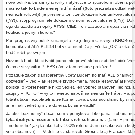
nová politika, ba ani výhovorky v štýle: „Je to spôsobom robenia polit
možno tak to bude menej ľudí urážať
((toto prezrádza odkiaľ vi
neurazili voličov!)), je presne o tom, že dokážem komunikovať slu
((??)), svoj program, ale dokážem o ňom hovoriť slušne ((??)). Do
egá do úzadia za nejaký
VYŠŠÍ CIEĽ
. To v zásade ani opozícia nik
koalíciu s jedným lídrom.“
Pán progresívny politik si namýšľa, že jediným čarovným
KROK
om 
komunikovať ABY PLEBS bol v domnení, že je všetko „OK“ a okamžit
budú robiť po svojom.
Navonok bude ktosi tvrdiť jedno, ale pravé alebo skutočné ciele/zá
čo sme si vysnili a PLEBS nám v tom nebude prekážať!
Požaduje zákon transparentný účet? Budem ho mať, ALE o tajných č
dozvedieť – veď – ak jestvuje krypto-mena, môže jestvovať aj krypt
politika, o ktorej nesmie nikto vedieť, len vopred stanovení jedinci,
záujmy – KOHO? – vy to neviete,
aspoň sa nemusíte trápiť
– a po
totalita taká nezdolateľná, že Komančovia z čias socializmu by si mo
sme mali vedieť aj my a doteraz by sme vládli!“
Ja ako „bezmenný“ občan som v pomykove, lebo pána Trubana ne
týka druhých, môžete robiť iba s ich súhlasom…
((áno, v prehn
„moderného“ jazyka ako keby 100% referendum na čokoľvek a ke
vôľa občanov.))
Vedeli to už starovekí Gréci, ale aj Francúzi, 