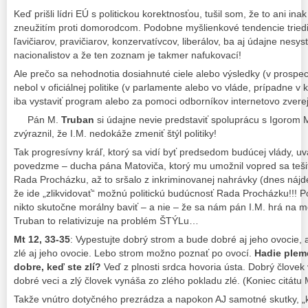
Keď prišli lídri EÚ s politickou korektnosťou, tušil som, že to ani i
zneužitím proti domorodcom. Podobne myšlienkové tendencie triediť p
ľavičiarov, pravičiarov, konzervatívcov, liberálov, ba aj údajne nes
nacionalistov a že ten zoznam je takmer nafukovací!
Ale prečo sa nehodnotia dosiahnuté ciele alebo výsledky (v prospe
nebol v oficiálnej politike (v parlamente alebo vo vláde, prípadne v 
iba vystaviť program alebo za pomoci odborníkov internetovo zver
Pán M.
Truban
si údajne nevie predstaviť spoluprácu s Igorom 
zvýraznil, že I.M. nedokáže zmeniť štýl politiky!
Tak progresívny kráľ, ktorý sa vidí byť predsedom budúcej vlády, uvá
povedzme – ducha pána Matoviča, ktorý mu umožnil vopred sa teši
Rada Procházku, až to sršalo z inkriminovanej nahrávky (dnes nájd
že ide „zlikvidovať“ možnú politickú budúcnosť Rada Procházku!!! 
nikto skutočne morálny baviť – a nie – že sa nám pán I.M. hrá na mo
Truban to relativizuje na problém ŠTÝLu…
Mt 12, 33-35
: Vypestujte dobrý strom a bude dobré aj jeho ovocie,
zlé aj jeho ovocie. Lebo strom možno poznať po ovocí.
Hadie plem
dobre, keď ste zlí?
Veď z plnosti srdca hovoria ústa. Dobrý člove
dobré veci a zlý človek vynáša zo zlého pokladu zlé. (Koniec citátu 
Takže vnútro dotyčného prezrádza a napokon AJ samotné skutky, „kto j