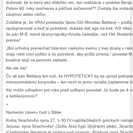
dušovali, že to berú ako dôležitú vec, len realizácia v podobe Berij
Potom 60. roky uvoľnenia a páľčivá súčasnosť?! Zostala iba imitáci
záujmov alebo cieľov…
Zvláštne je, že VRAJ predseda Spolu-OD Miroslav Beblavý – podľa 
spolupracovať a keď je potrebné, dokáže dať ego na bok. ASI nikto 
že pán M.B. menil strany+spolky+hnutia častejšie, než Old Shatterh
prériou!
„Bol ochotný prenechať líderstvo niekomu inému z inej strany v rámc
majú robiť noví politici a sú potrebné, aby prišla zmena,“ povedal M
koalícia stojí na pevnom základe.
Ale ale ale!
Čo ak pán Beblavý len tuší, že HYPOTETICKY by sa upísal pokojne 
mimozemskému korporátu – len nech to jemu vynáša (uplatnenie či
Kto môže odhadom pol roka pred voľbami povedať, čo bude po 4 ro
a beblavýovcov?
+
Namiesto záveru časť z Biblie
Kniha Sirachovho syna 27, 1-30 (V najdôležitejších gréckych ruko
Jezusa, syna Sirachovho“ (
Sofía Jesú hyjú S[e]irách
) alebo „Sirach
V hebrejskej literatúre je známa pod názvom „Príslovia syna Sirac