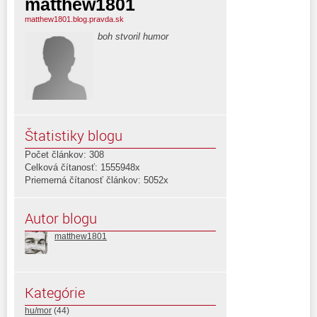
matthew1801
matthew1801.blog.pravda.sk
boh stvoril humor
Štatistiky blogu
Počet článkov: 308
Celková čítanosť: 1555948x
Priemerná čítanosť článkov: 5052x
Autor blogu
matthew1801
Kategórie
hu/mor
(44)