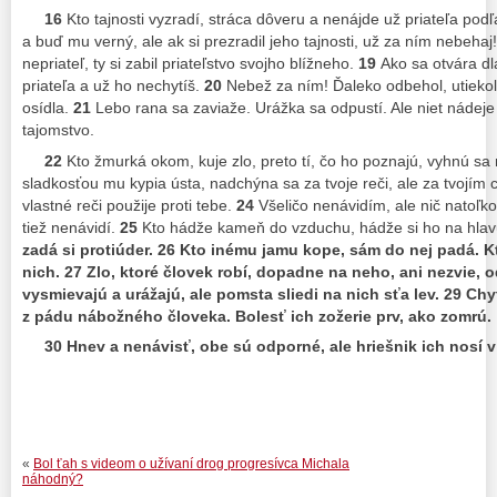
16
Kto tajnosti vyzradí, stráca dôveru a nenájde už priateľa pod
a buď mu verný, ale ak si prezradil jeho tajnosti, už za ním nebehaj
nepriateľ, ty si zabil priateľstvo svojho blížneho.
19
Ako sa otvára dlaň
priateľa a už ho nechytíš.
20
Nebež za ním! Ďaleko odbehol, utiekol 
osídla.
21
Lebo rana sa zaviaže. Urážka sa odpustí. Ale niet nádeje 
tajomstvo.
22
Kto žmurká okom, kuje zlo, preto tí, čo ho poznajú, vyhnú sa
sladkosťou mu kypia ústa, nadchýna sa za tvoje reči, ale za tvojím
vlastné reči použije proti tebe.
24
Všeličo nenávidím, ale nič natoľk
tiež nenávidí.
25
Kto hádže kameň do vzduchu, hádže si ho na hla
zadá si protiúder.
26
Kto inému jamu kope, sám do nej padá. Kto
nich.
27
Zlo, ktoré človek robí, dopadne na neho, ani nezvie, od
vysmievajú a urážajú, ale pomsta sliedi na nich sťa lev.
29
Chyt
z pádu nábožného človeka. Bolesť ich zožerie prv, ako zomrú.
30
Hnev a nenávisť, obe sú odporné, ale hriešnik ich nosí 
«
Bol ťah s videom o užívaní drog progresívca Michala
náhodný?