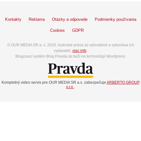
Kontakty
Reklama
Otázky a odpovede
Podmienky používania
Cookies
GDPR
© OUR MEDIA SR a. s. 2026. Autorské práva sú vyhradené a vykonáva ich
vydavateľ,
viac info
.
Blogovací systém Blog.Pravda.sk beží na technológií Wordpress.
Kompletný video servis pre OUR MEDIA SR a.s. zabezpečuje
ARBERTO GROUP
s.r.o.
.