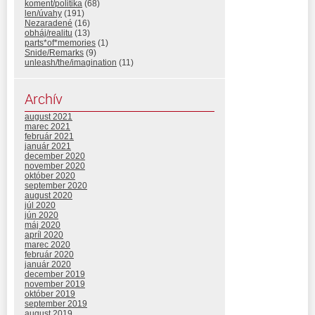
koment/politika
(68)
len/úvahy
(191)
Nezaradené
(16)
obháj/realitu
(13)
parts*of*memories
(1)
Snide/Remarks
(9)
unleash/the/imagination
(11)
Archív
august 2021
marec 2021
február 2021
január 2021
december 2020
november 2020
október 2020
september 2020
august 2020
júl 2020
jún 2020
máj 2020
apríl 2020
marec 2020
február 2020
január 2020
december 2019
november 2019
október 2019
september 2019
august 2019